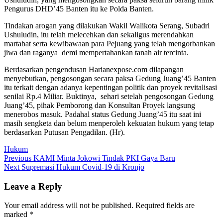
Pengurus DHD’45 Banten itu ke Polda Banten.
Tindakan arogan yang dilakukan Wakil Walikota Serang, Subadri
Ushuludin, itu telah melecehkan dan sekaligus merendahkan
martabat serta kewibawaan para Pejuang yang telah mengorbankan
jiwa dan raganya demi mempertahankan tanah air tercinta.
Berdasarkan pengendusan Harianexpose.com dilapangan
menyebutkan, pengosongan secara paksa Gedung Juang’45 Banten
itu terkait dengan adanya kepentingan politik dan proyek revitalisasi
senilai Rp.4 Miliar. Buktinya, sehari setelah pengosongan Gedung
Juang’45, pihak Pemborong dan Konsultan Proyek langsung
menerobos masuk. Padahal status Gedung Juang’45 itu saat ini
masih sengketa dan belum menperoleh kekuatan hukum yang tetap
berdasarkan Putusan Pengadilan. (Hr).
Hukum
Post
Previous
Previous
KAMI Minta Jokowi Tindak PKI Gaya Baru
Next
post:
Next
Supremasi Hukum Covid-19 di Kronjo
navigation
post:
Leave a Reply
Your email address will not be published.
Required fields are
marked
*