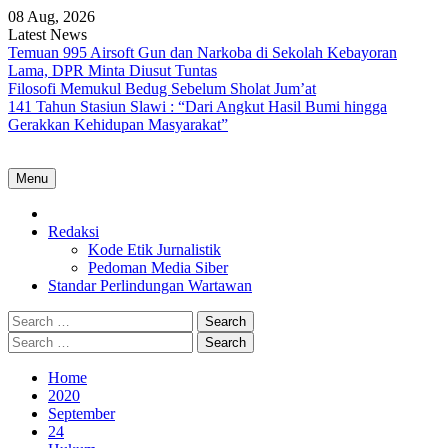
Skip
08 Aug, 2026
to
Latest News
content
Temuan 995 Airsoft Gun dan Narkoba di Sekolah Kebayoran
Lama, DPR Minta Diusut Tuntas
Filosofi Memukul Bedug Sebelum Sholat Jum’at
141 Tahun Stasiun Slawi : “Dari Angkut Hasil Bumi hingga
Gerakkan Kehidupan Masyarakat”
Menu
Home
Redaksi
Kode Etik Jurnalistik
Pedoman Media Siber
Standar Perlindungan Wartawan
Search
for:
Search
for:
Home
2020
September
24