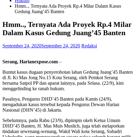
Hukum
Hmm.., Ternyata Ada Proyek Rp.4 Milar Dalam Kasus
Gedung Juang’45 Banten
Hmm.., Ternyata Ada Proyek Rp.4 Milar
Dalam Kasus Gedung Juang’45 Banten
September 24, 2020
September 24, 2020
Redaksi
Serang, Harianexpose.com
–
Buntut kasus dugaan penyerobotan lahan Gedung Juang’45 Banten
di Jl. Ki Mas Jong No.15 Kota Serang, oleh Pemkot Serang
bersama Satpol PP dan aparat lainnya, pada Selasa. (22/9), kini
menggelinding ke ranah hukum.
Pasalnya, Pengurus DHD’45 Banten pada Kamis (24/9),
mengadukan kasus tersebut kepada Pengurus Dewan Harian
Nasional (DHN’45) di Jakarta.
Sebelumnya, pada Rabu (23/9), dipimpin okeh Ketua Umum
DHD’45 Banten, H. Mas Muis Muslich, juga telah melaporkan
tindakan sewenang-wenang, Wakil Wali kota Serang, Subadri
Ushuludin, yang mengosongkan secara paksa seluruh barang milik