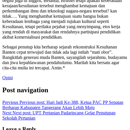
begitu juga di Inggris, Belanda, Brussel tetapi apakah keberadaan
kerajaan/kesultanan tersebut menghambat kemajuan dan
perkembangan ilmu dan teknologi nagara-negara tersebut? kan
tidak…. Yang menghambat kemajuan suatu bangsa bukan
keberadaan lembaga yang menjadi rujukan kultural seperti
Kesultanan, tetapi perilaku pejabat yang menyimpang, etos kerja
yang rendah di masyarakat dan rendahnya partisipasi pendidikan
akibat komersialisasi pendidikan.
Sebagai penutup kita berharap sejarah rekonstruksi Kesultanan
Banten cepat terwujud dan tidak ada lagi istilah “mati obor”.
Bangkitlah generasi muda Banten, sayangilah sejarahmu, budayamu
dan jiwa kepahlawanan pendahulumu. Marilah kita bersatu agar
cita-cita mulia ini tercapai. Amin.*
Opini
Post navigation
Previous
Previous post:
Hari Jadi Ke-388, Ketua PAC PP Sepatan
Berharap Kabupaten Tangerang Akan Lebih Maju
Next
Next post:
UPT Pertanian Padarincang Gelar Penutupan
Sekolah Pertanian
Leave a Reply