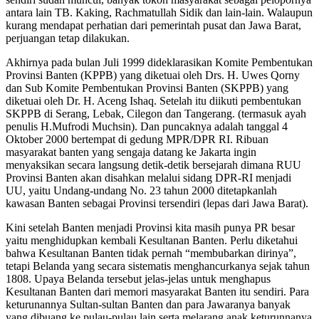
antara lain TB. Kaking, Rachmatullah Sidik dan lain-lain. Walaupun
kurang mendapat perhatian dari pemerintah pusat dan Jawa Barat,
perjuangan tetap dilakukan.
Akhirnya pada bulan Juli 1999 dideklarasikan Komite Pembentukan
Provinsi Banten (KPPB) yang diketuai oleh Drs. H. Uwes Qorny
dan Sub Komite Pembentukan Provinsi Banten (SKPPB) yang
diketuai oleh Dr. H. Aceng Ishaq. Setelah itu diikuti pembentukan
SKPPB di Serang, Lebak, Cilegon dan Tangerang. (termasuk ayah
penulis H.Mufrodi Muchsin). Dan puncaknya adalah tanggal 4
Oktober 2000 bertempat di gedung MPR/DPR RI. Ribuan
masyarakat banten yang sengaja datang ke Jakarta ingin
menyaksikan secara langsung detik-detik bersejarah dimana RUU
Provinsi Banten akan disahkan melalui sidang DPR-RI menjadi
UU, yaitu Undang-undang No. 23 tahun 2000 ditetapkanlah
kawasan Banten sebagai Provinsi tersendiri (lepas dari Jawa Barat).
Kini setelah Banten menjadi Provinsi kita masih punya PR besar
yaitu menghidupkan kembali Kesultanan Banten. Perlu diketahui
bahwa Kesultanan Banten tidak pernah “membubarkan dirinya”,
tetapi Belanda yang secara sistematis menghancurkanya sejak tahun
1808. Upaya Belanda tersebut jelas-jelas untuk menghapus
Kesultanan Banten dari memori masyarakat Banten itu sendiri. Para
keturunannya Sultan-sultan Banten dan para Jawaranya banyak
yang dibuang ke pulau-pulau lain serta melarang anak keturunnanya