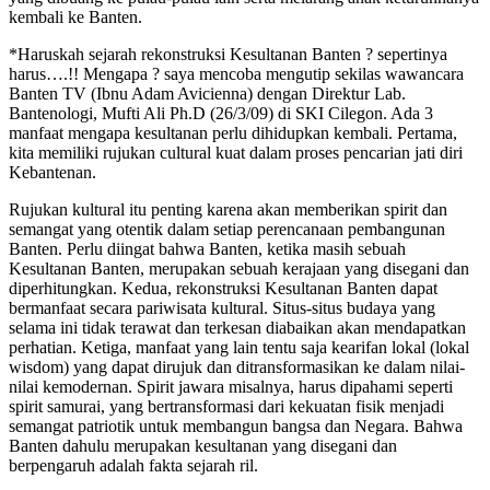
kembali ke Banten.
*Haruskah sejarah rekonstruksi Kesultanan Banten ? sepertinya
harus….!! Mengapa ? saya mencoba mengutip sekilas wawancara
Banten TV (Ibnu Adam Avicienna) dengan Direktur Lab.
Bantenologi, Mufti Ali Ph.D (26/3/09) di SKI Cilegon. Ada 3
manfaat mengapa kesultanan perlu dihidupkan kembali. Pertama,
kita memiliki rujukan cultural kuat dalam proses pencarian jati diri
Kebantenan.
Rujukan kultural itu penting karena akan memberikan spirit dan
semangat yang otentik dalam setiap perencanaan pembangunan
Banten. Perlu diingat bahwa Banten, ketika masih sebuah
Kesultanan Banten, merupakan sebuah kerajaan yang disegani dan
diperhitungkan. Kedua, rekonstruksi Kesultanan Banten dapat
bermanfaat secara pariwisata kultural. Situs-situs budaya yang
selama ini tidak terawat dan terkesan diabaikan akan mendapatkan
perhatian. Ketiga, manfaat yang lain tentu saja kearifan lokal (lokal
wisdom) yang dapat dirujuk dan ditransformasikan ke dalam nilai-
nilai kemodernan. Spirit jawara misalnya, harus dipahami seperti
spirit samurai, yang bertransformasi dari kekuatan fisik menjadi
semangat patriotik untuk membangun bangsa dan Negara. Bahwa
Banten dahulu merupakan kesultanan yang disegani dan
berpengaruh adalah fakta sejarah ril.