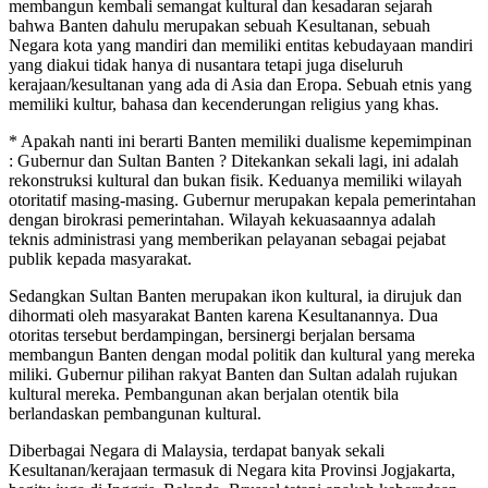
membangun kembali semangat kultural dan kesadaran sejarah
bahwa Banten dahulu merupakan sebuah Kesultanan, sebuah
Negara kota yang mandiri dan memiliki entitas kebudayaan mandiri
yang diakui tidak hanya di nusantara tetapi juga diseluruh
kerajaan/kesultanan yang ada di Asia dan Eropa. Sebuah etnis yang
memiliki kultur, bahasa dan kecenderungan religius yang khas.
* Apakah nanti ini berarti Banten memiliki dualisme kepemimpinan
: Gubernur dan Sultan Banten ? Ditekankan sekali lagi, ini adalah
rekonstruksi kultural dan bukan fisik. Keduanya memiliki wilayah
otoritatif masing-masing. Gubernur merupakan kepala pemerintahan
dengan birokrasi pemerintahan. Wilayah kekuasaannya adalah
teknis administrasi yang memberikan pelayanan sebagai pejabat
publik kepada masyarakat.
Sedangkan Sultan Banten merupakan ikon kultural, ia dirujuk dan
dihormati oleh masyarakat Banten karena Kesultanannya. Dua
otoritas tersebut berdampingan, bersinergi berjalan bersama
membangun Banten dengan modal politik dan kultural yang mereka
miliki. Gubernur pilihan rakyat Banten dan Sultan adalah rujukan
kultural mereka. Pembangunan akan berjalan otentik bila
berlandaskan pembangunan kultural.
Diberbagai Negara di Malaysia, terdapat banyak sekali
Kesultanan/kerajaan termasuk di Negara kita Provinsi Jogjakarta,