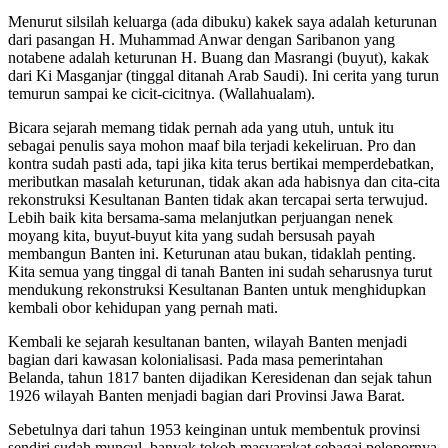
Menurut silsilah keluarga (ada dibuku) kakek saya adalah keturunan
dari pasangan H. Muhammad Anwar dengan Saribanon yang
notabene adalah keturunan H. Buang dan Masrangi (buyut), kakak
dari Ki Masganjar (tinggal ditanah Arab Saudi). Ini cerita yang turun
temurun sampai ke cicit-cicitnya. (Wallahualam).
Bicara sejarah memang tidak pernah ada yang utuh, untuk itu
sebagai penulis saya mohon maaf bila terjadi kekeliruan. Pro dan
kontra sudah pasti ada, tapi jika kita terus bertikai memperdebatkan,
meributkan masalah keturunan, tidak akan ada habisnya dan cita-cita
rekonstruksi Kesultanan Banten tidak akan tercapai serta terwujud.
Lebih baik kita bersama-sama melanjutkan perjuangan nenek
moyang kita, buyut-buyut kita yang sudah bersusah payah
membangun Banten ini. Keturunan atau bukan, tidaklah penting.
Kita semua yang tinggal di tanah Banten ini sudah seharusnya turut
mendukung rekonstruksi Kesultanan Banten untuk menghidupkan
kembali obor kehidupan yang pernah mati.
Kembali ke sejarah kesultanan banten, wilayah Banten menjadi
bagian dari kawasan kolonialisasi. Pada masa pemerintahan
Belanda, tahun 1817 banten dijadikan Keresidenan dan sejak tahun
1926 wilayah Banten menjadi bagian dari Provinsi Jawa Barat.
Sebetulnya dari tahun 1953 keinginan untuk membentuk provinsi
sendiri sudah muncul, banyak tokoh masyarakat sebagai pelopornya