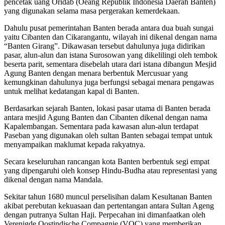
pencetak uang Oridab (Oeang Republik Indonesia Daerah Banten)
yang digunakan selama masa pergerakan kemerdekaan.
Dahulu pusat pemerintahan Banten berada antara dua buah sungai
yaitu Cibanten dan Cikarangantu, wilayah ini dikenal dengan nama
“Banten Girang”. Dikawasan tersebut dahulunya juga didirikan
pasar, alun-alun dan istana Surosowan yang dikelilingi oleh tembok
beserta parit, sementara disebelah utara dari istana dibangun Mesjid
Agung Banten dengan menara berbentuk Mercusuar yang
kemungkinan dahulunya juga berfungsi sebagai menara pengawas
untuk melihat kedatangan kapal di Banten.
Berdasarkan sejarah Banten, lokasi pasar utama di Banten berada
antara mesjid Agung Banten dan Cibanten dikenal dengan nama
Kapalembangan. Sementara pada kawasan alun-alun terdapat
Paseban yang digunakan oleh sultan Banten sebagai tempat untuk
menyampaikan maklumat kepada rakyatnya.
Secara keseluruhan rancangan kota Banten berbentuk segi empat
yang dipengaruhi oleh konsep Hindu-Budha atau representasi yang
dikenal dengan nama Mandala.
Sekitar tahun 1680 muncul perselisihan dalam Kesultanan Banten
akibat perebutan kekuasaan dan pertentangan antara Sultan Ageng
dengan putranya Sultan Haji. Perpecahan ini dimanfaatkan oleh
Verenigde Oostindische Compagnie (VOC) yang memberikan