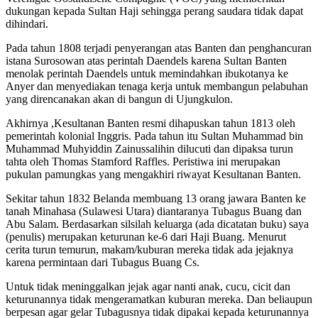
dukungan kepada Sultan Haji sehingga perang saudara tidak dapat
dihindari.
Pada tahun 1808 terjadi penyerangan atas Banten dan penghancuran
istana Surosowan atas perintah Daendels karena Sultan Banten
menolak perintah Daendels untuk memindahkan ibukotanya ke
Anyer dan menyediakan tenaga kerja untuk membangun pelabuhan
yang direncanakan akan di bangun di Ujungkulon.
Akhirnya ,Kesultanan Banten resmi dihapuskan tahun 1813 oleh
pemerintah kolonial Inggris. Pada tahun itu Sultan Muhammad bin
Muhammad Muhyiddin Zainussalihin dilucuti dan dipaksa turun
tahta oleh Thomas Stamford Raffles. Peristiwa ini merupakan
pukulan pamungkas yang mengakhiri riwayat Kesultanan Banten.
Sekitar tahun 1832 Belanda membuang 13 orang jawara Banten ke
tanah Minahasa (Sulawesi Utara) diantaranya Tubagus Buang dan
Abu Salam. Berdasarkan silsilah keluarga (ada dicatatan buku) saya
(penulis) merupakan keturunan ke-6 dari Haji Buang. Menurut
cerita turun temurun, makam/kuburan mereka tidak ada jejaknya
karena permintaan dari Tubagus Buang Cs.
Untuk tidak meninggalkan jejak agar nanti anak, cucu, cicit dan
keturunannya tidak mengeramatkan kuburan mereka. Dan beliaupun
berpesan agar gelar Tubagusnya tidak dipakai kepada keturunannya