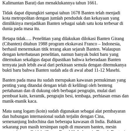
Kalimantan Barat) dan menaklukannya tahun 1661.
Tidak dapat dipungkiri sampai tahun 1678 Banten telah menjadi
kota metropolitan dengan jumlah penduduk dan kekayaan yang
dimilikinya menjadikan Banten sebagai salah satu kota terbesar di
dunia pada masa itu.
Betapa tidak…. Penelitian yang dilakukan dilokasi Banten Girang
(Cibanten) ditahun 1988 program ekskavasi Franco – Indonesia,
berhasil menemukan titik terang akan sejarah Banten. Walaupun
dengan keterbatasan penelitian, namun banyak bukti baru yang
ditemukan sekaligus dapat dipastikan bahwa keberadaan Banten
ternyata jauh lebih awal dari perkiraan semula dengan ditemukanya
bukti baru bahwa Banten sudah ada di awal abad 11-12 Masehi.
Banten pada masa itu sudah merupakan kawasan pemukiman yang
penting yang ditandai dengan telah di kelilingi oleh benteng
pertahanan dan di dukung oleh berbagai pengrajin, mulai dari
pembuat kain, keramik, pengrajin besi, tembaga, perhiasan emas dan
manik-manik kaca.
Mata uang logam (koin) sudah digunakan sebagai alat pembayaran
dan hubungan internasional sudah terjalin dengan Cina,
semenanjung Indochina dan beberapa kawasan di India. Bahkan
sekarang pun masih tersimpan rapih di museum banten, mesin