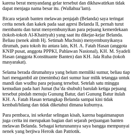
karena berat menyandang gelar tersebut dan dikhawatirkan tidak
dapat menjaga nama besar itu. (Wallahua’lam).
Bicara sejarah banten melawan penjajah (Belanda) saya teringat
cerita nenek dan kakek pada saat agresi Belanda II, pernah turut
membantu dan turut menyembunyikan para pejuang kemerdekaan
(tokoh-tokoh Al-Khairiyah) yang saat itu dikejar-kejar Belanda.
Beliau (nenek almh Hj. Setimah Muchsin) menyembunyikanya
dirumah, para tokoh itu antara lain, KH. A. Fatah Hasan (anggota
KNIP pusat, anggota PPPKI, Pahlawan Nasional), KH. M. Syadeli
Hasan (anggota Konstituante Banten) dan KH. Jala Ruha (tokoh
masyarakat).
Selama berada dirumahnya yang belum memiliki sumur, beliau tiap
hari mengambil air (menimba) dari sumur luar milik tetangga untuk
mandi dan wudhu para pejuang tersebut. Setelah satu minggu
kemudian pada hari Jumat (ba’da shubuh) barulah ketiga pejuang
tersebut pindah menuju Gunung Batur, dari Gunung Batur itulah
KH. A. Fatah Hasan tertangkap Belanda sampai kini tidak
kembali/hilang dan tidak diketahui dimana kuburnya.
Para pembaca, ini sekedar selingan kisah, karena bagaimanapun
juga cerita ini merupakan bagian dari sejarah perjuangan banten
melawan Belanda. Sebagai keturunannya saya bangga mempunyai
nenek yang berjiwa Heroik dan Patriotik.