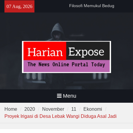
Skip
141 Tahun Stasiun Slawi : “Dari
07 Aug, 2026
to
Angkut Hasil Bumi hingga
content
Gerakkan Kehidupan
Masyarakat”
Temuan 995 Airsoft Gun dan
Narkoba di Sekolah Kebayoran
Lama, DPR Minta Diusut
Tuntas
Filosofi Memukul Bedug
Sebelum Sholat Jum’at
Menu
Home
2020
November
11
Ekonomi
Proyek Irigasi di Desa Lebak Wangi Diduga Asal Jadi