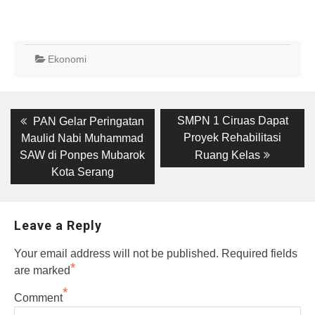
Ekonomi
Post
Previous
Next
SMPN 1 Ciruas Dapat
PAN Gelar Peringatan
post:
post:
navigation
Proyek Rehabilitasi
Maulid Nabi Muhammad
SAW di Ponpes Mubarok
Ruang Kelas
Kota Serang
Leave a Reply
Your email address will not be published.
Required fields
*
are marked
*
Comment