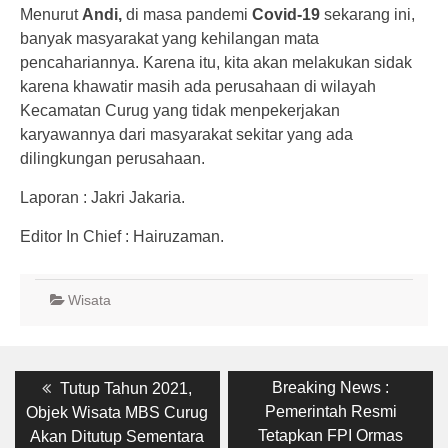
Menurut
Andi,
di masa pandemi
Covid-19
sekarang ini,
banyak masyarakat yang kehilangan mata
pencahariannya. Karena itu, kita akan melakukan sidak
karena khawatir masih ada perusahaan di wilayah
Kecamatan Curug yang tidak menpekerjakan
karyawannya dari masyarakat sekitar yang ada
dilingkungan perusahaan.
Laporan : Jakri Jakaria.
Editor In Chief : Hairuzaman.
Wisata
Post
Previous
Next
Breaking News :
Tutup Tahun 2021,
post:
post:
navigation
Pemerintah Resmi
Objek Wisata MBS Curug
Tetapkan FPI Ormas
Akan Ditutup Sementara