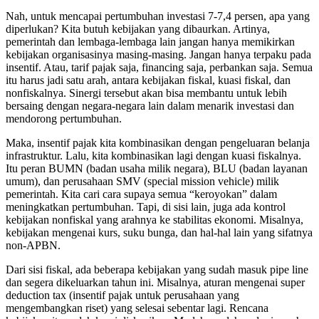
Nah, untuk mencapai pertumbuhan investasi 7-7,4 persen, apa yang
diperlukan? Kita butuh kebijakan yang dibaurkan. Artinya,
pemerintah dan lembaga-lembaga lain jangan hanya memikirkan
kebijakan organisasinya masing-masing. Jangan hanya terpaku pada
insentif. Atau, tarif pajak saja, financing saja, perbankan saja. Semua
itu harus jadi satu arah, antara kebijakan fiskal, kuasi fiskal, dan
nonfiskalnya. Sinergi tersebut akan bisa membantu untuk lebih
bersaing dengan negara-negara lain dalam menarik investasi dan
mendorong pertumbuhan.
Maka, insentif pajak kita kombinasikan dengan pengeluaran belanja
infrastruktur. Lalu, kita kombinasikan lagi dengan kuasi fiskalnya.
Itu peran BUMN (badan usaha milik negara), BLU (badan layanan
umum), dan perusahaan SMV (special mission vehicle) milik
pemerintah. Kita cari cara supaya semua “keroyokan” dalam
meningkatkan pertumbuhan. Tapi, di sisi lain, juga ada kontrol
kebijakan nonfiskal yang arahnya ke stabilitas ekonomi. Misalnya,
kebijakan mengenai kurs, suku bunga, dan hal-hal lain yang sifatnya
non-APBN.
Dari sisi fiskal, ada beberapa kebijakan yang sudah masuk pipe line
dan segera dikeluarkan tahun ini. Misalnya, aturan mengenai super
deduction tax (insentif pajak untuk perusahaan yang
mengembangkan riset) yang selesai sebentar lagi. Rencana