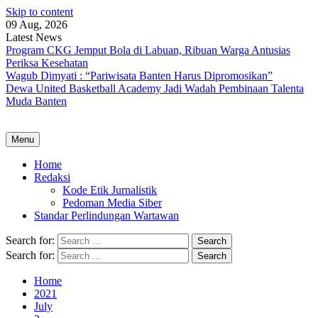
Skip to content
09 Aug, 2026
Latest News
Program CKG Jemput Bola di Labuan, Ribuan Warga Antusias
Periksa Kesehatan
Wagub Dimyati : “Pariwisata Banten Harus Dipromosikan”
Dewa United Basketball Academy Jadi Wadah Pembinaan Talenta
Muda Banten
Menu
Home
Redaksi
Kode Etik Jurnalistik
Pedoman Media Siber
Standar Perlindungan Wartawan
Search for:
Search for:
Home
2021
July