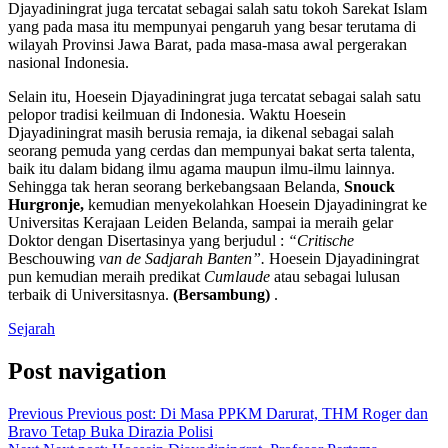
Djayadiningrat juga tercatat sebagai salah satu tokoh Sarekat Islam
yang pada masa itu mempunyai pengaruh yang besar terutama di
wilayah Provinsi Jawa Barat, pada masa-masa awal pergerakan
nasional Indonesia.
Selain itu, Hoesein Djayadiningrat juga tercatat sebagai salah satu
pelopor tradisi keilmuan di Indonesia. Waktu Hoesein
Djayadiningrat masih berusia remaja, ia dikenal sebagai salah
seorang pemuda yang cerdas dan mempunyai bakat serta talenta,
baik itu dalam bidang ilmu agama maupun ilmu-ilmu lainnya.
Sehingga tak heran seorang berkebangsaan Belanda,
Snouck
Hurgronje,
kemudian menyekolahkan Hoesein Djayadiningrat ke
Universitas Kerajaan Leiden Belanda, sampai ia meraih gelar
Doktor dengan Disertasinya yang berjudul :
“Critische
Beschouwing
van de Sadjarah Banten”.
Hoesein Djayadiningrat
pun kemudian meraih predikat
Cumlaude
atau sebagai lulusan
terbaik di Universitasnya.
(Bersambung)
.
Sejarah
Post navigation
Previous
Previous post:
Di Masa PPKM Darurat, THM Roger dan
Bravo Tetap Buka Dirazia Polisi