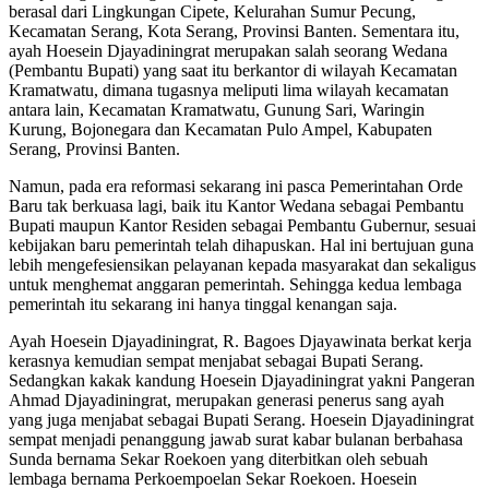
berasal dari Lingkungan Cipete, Kelurahan Sumur Pecung,
Kecamatan Serang, Kota Serang, Provinsi Banten. Sementara itu,
ayah Hoesein Djayadiningrat merupakan salah seorang Wedana
(Pembantu Bupati) yang saat itu berkantor di wilayah Kecamatan
Kramatwatu, dimana tugasnya meliputi lima wilayah kecamatan
antara lain, Kecamatan Kramatwatu, Gunung Sari, Waringin
Kurung, Bojonegara dan Kecamatan Pulo Ampel, Kabupaten
Serang, Provinsi Banten.
Namun, pada era reformasi sekarang ini pasca Pemerintahan Orde
Baru tak berkuasa lagi, baik itu Kantor Wedana sebagai Pembantu
Bupati maupun Kantor Residen sebagai Pembantu Gubernur, sesuai
kebijakan baru pemerintah telah dihapuskan. Hal ini bertujuan guna
lebih mengefesiensikan pelayanan kepada masyarakat dan sekaligus
untuk menghemat anggaran pemerintah. Sehingga kedua lembaga
pemerintah itu sekarang ini hanya tinggal kenangan saja.
Ayah Hoesein Djayadiningrat, R. Bagoes Djayawinata berkat kerja
kerasnya kemudian sempat menjabat sebagai Bupati Serang.
Sedangkan kakak kandung Hoesein Djayadiningrat yakni Pangeran
Ahmad Djayadiningrat, merupakan generasi penerus sang ayah
yang juga menjabat sebagai Bupati Serang. Hoesein Djayadiningrat
sempat menjadi penanggung jawab surat kabar bulanan berbahasa
Sunda bernama Sekar Roekoen yang diterbitkan oleh sebuah
lembaga bernama Perkoempoelan Sekar Roekoen. Hoesein