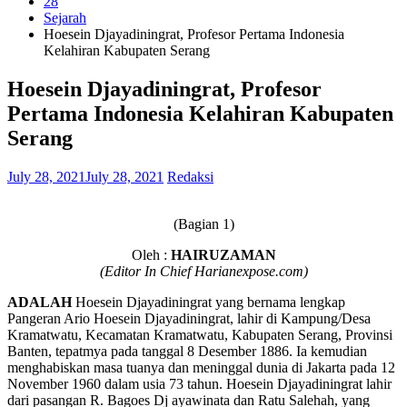
28
Sejarah
Hoesein Djayadiningrat, Profesor Pertama Indonesia
Kelahiran Kabupaten Serang
Hoesein Djayadiningrat, Profesor
Pertama Indonesia Kelahiran Kabupaten
Serang
July 28, 2021
July 28, 2021
Redaksi
(Bagian 1)
Oleh :
HAIRUZAMAN
(Editor In Chief Harianexpose.com)
ADALAH
Hoesein Djayadiningrat yang bernama lengkap
Pangeran Ario Hoesein Djayadiningrat, lahir di Kampung/Desa
Kramatwatu, Kecamatan Kramatwatu, Kabupaten Serang, Provinsi
Banten, tepatmya pada tanggal 8 Desember 1886. Ia kemudian
menghabiskan masa tuanya dan meninggal dunia di Jakarta pada 12
November 1960 dalam usia 73 tahun. Hoesein Djayadiningrat lahir
dari pasangan R. Bagoes Dj ayawinata dan Ratu Salehah, yang