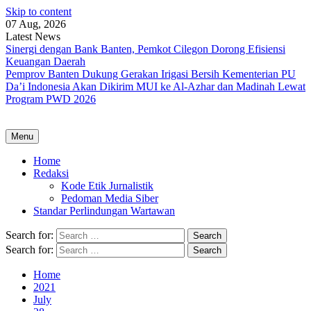
Skip to content
07 Aug, 2026
Latest News
Sinergi dengan Bank Banten, Pemkot Cilegon Dorong Efisiensi
Keuangan Daerah
Pemprov Banten Dukung Gerakan Irigasi Bersih Kementerian PU
Da’i Indonesia Akan Dikirim MUI ke Al-Azhar dan Madinah Lewat
Program PWD 2026
Menu
Home
Redaksi
Kode Etik Jurnalistik
Pedoman Media Siber
Standar Perlindungan Wartawan
Search for:
Search for:
Home
2021
July