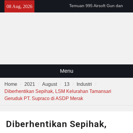
Skip
Temuan 995 Airsoft Gun dan
08 Aug, 2026
to
Narkoba di Sekolah Kebayoran
content
Lama, DPR Minta Diusut
Tuntas
Filosofi Memukul Bedug
Sebelum Sholat Jum’at
141 Tahun Stasiun Slawi : “Dari
Angkut Hasil Bumi hingga
Gerakkan Kehidupan
Masyarakat”
Menu
Home
2021
August
13
Industri
Diberhentikan Sepihak, LSM Kelurahan Tamansari
Geruduk PT. Supraco di ASDP Merak
Diberhentikan Sepihak,