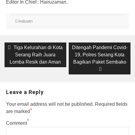
Editor In Chief : Hairuzaman.
Industri
Post
Previous
Tiga Kelurahan di Kota
Next
Ditengah Pandemi Covid-
post:
Serang Raih Juara
post:
19, Polres Serang Kota
navigation
Lomba Resik dan Aman
Bagikan Paket Sembako
Leave a Reply
Your email address will not be published.
Required fields
*
are marked
*
Comment