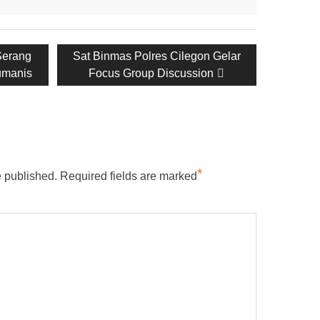
Next
Serang
Sat Binmas Polres Cilegon Gelar
post:
umanis
Focus Group Discussion
*
e published.
Required fields are marked