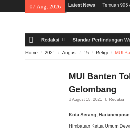
Skip
Latest News
Temuan 995 A
07 Aug, 2026
to
Narkoba di 
content
Lama, DPR Mi
Filosofi Me
Sholat Jum’a
Redaksi
Standar Perlindungan W
141 Tahun Sta
Home
Angkut Hasil
Home
2021
August
15
Religi
MUI Ba
Kehidupan M
MUI Banten To
Gelombang
August 15, 2021
Redaksi
Kota Serang, Harianexpose
Himbauan Ketua Umum Dewan