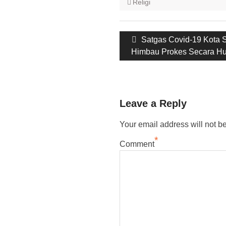
Religi
Post
Previous
Satgas Covid-19 Kota 
navigation
post:
Himbau Prokes Secara H
Leave a Reply
Your email address will not b
*
Comment