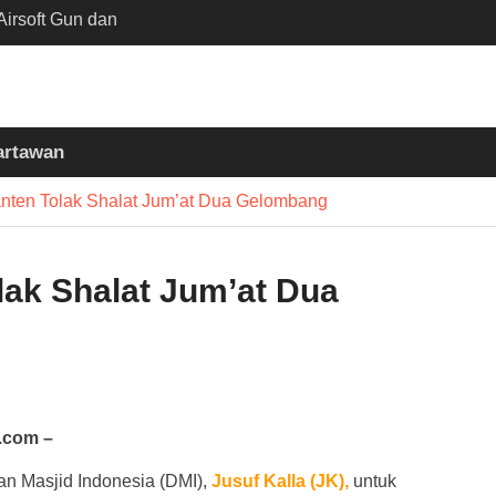
irsoft Gun dan
Sekolah Kebayoran
nta Diusut Tuntas
mukul Bedug Sebelum
t
artawan
siun Slawi : “Dari
 Bumi hingga Gerakkan
nten Tolak Shalat Jum’at Dua Gelombang
asyarakat”
lak Shalat Jum’at Dua
.com –
 Masjid Indonesia (DMI),
Jusuf
Kalla
(JK),
untuk