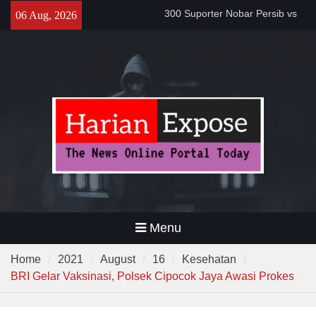
300 Suporter Nobar Persib vs
Skip
06 Aug, 2026
Persija di Pamarayan, Polisi
to
Apresiasi Kedewasaan
content
Bobotoh dan Jack Mania —
Proyek Jalan Batubantar –
Banjar Rp6,8 Miliar Disorot,
Pelaksana Diduga Abaikan K3
Da’i Indonesia Akan Dikirim
MUI ke Al-Azhar dan Madinah
Lewat Program PWD 2026
Menu
Home
2021
August
16
Kesehatan
BRI Gelar Vaksinasi, Polsek Cipocok Jaya Awasi Prokes