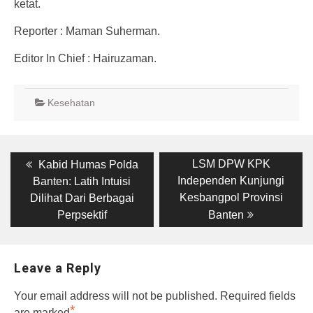
ketat.
Reporter : Maman Suherman.
Editor In Chief : Hairuzaman.
Kesehatan
Post
Previous
Next
LSM DPW KPK
Kabid Humas Polda
post:
post:
navigation
Independen Kunjungi
Banten: Latih Intuisi
Kesbangpol Provinsi
Dilihat Dari Berbagai
Perpsektif
Banten
Leave a Reply
Your email address will not be published.
Required fields
*
are marked