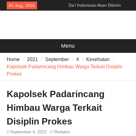
Skip
Da’i Indonesia Akan Dikirim
06 Aug, 2026
to
MUI ke Al-Azhar dan Madinah
content
Lewat Program PWD 2026
300 Suporter Nobar Persib vs
Persija di Pamarayan, Polisi
Apresiasi Kedewasaan
Bobotoh dan Jack Mania —
Menu
Proyek Jalan Batubantar –
Banjar Rp6,8 Miliar Disorot,
Home
2021
September
4
Kesehatan
Pelaksana Diduga Abaikan K3
Kapolsek Padarincang Himbau Warga Terkait Disiplin
Prokes
Kapolsek Padarincang
Himbau Warga Terkait
Disiplin Prokes
September 4, 2021
Redaksi