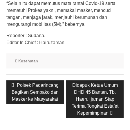
“Selain itu dapat memutus mata rantai Covid-19 serta
mematuhi Prokes yakni, memakai masker, mencuci
tangan, menjaga jarak, menjauhi kerumunan dan
mengurangi mobilitas (5M),” bebernya.
Reporter : Sudana.
Editor In Chief : Hairuzaman.
Kesehatan
Post
Previous
Next
Polsek Padarincang
Didapuk Ketua Umum
navigation
post:
post:
Bagikan Sembako dan
DHD’45 Banten, Tb.
Masker ke Masyarakat
Haerul jaman Siap
Terima Tongkat Estafet
Kepemimpinan