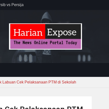
sib vs Persija
resiasi
dan Jack
r – Banjar
elaksana
kirim MUI ke
Lewat
k Labuan Cek Pelaksanaan PTM di Sekolah