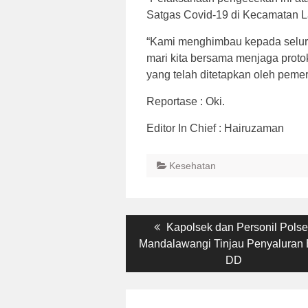
Satgas Covid-19 di Kecamatan L
“Kami menghimbau kepada selur
mari kita bersama menjaga proto
yang telah ditetapkan oleh pemer
Reportase : Oki.
Editor In Chief : Hairuzaman
Kesehatan
Post
Previous
Kapolsek dan Personil Pols
post:
Mandalawangi Tinjau Penyaluran 
navigation
DD