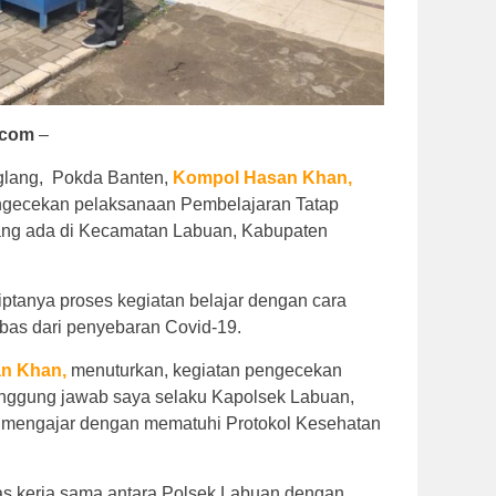
.com
–
glang, Pokda Banten,
Kompol
Hasan
Khan,
gecekan pelaksanaan Pembelajaran Tatap
ang ada di Kecamatan Labuan, Kabupaten
ptanya proses kegiatan belajar dengan cara
ebas dari penyebaran Covid-19.
an
Khan,
menuturkan, kegiatan pengecekan
anggung jawab saya selaku Kapolsek Labuan,
 mengajar dengan mematuhi Protokol Kesehatan
as kerja sama antara Polsek Labuan dengan