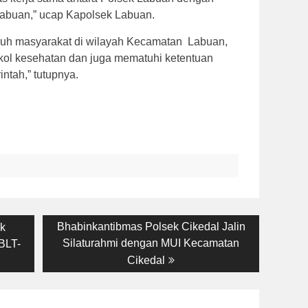
abuan,” ucap Kapolsek Labuan.
uh masyarakat di wilayah Kecamatan Labuan,
kol kesehatan dan juga mematuhi ketentuan
intah,” tutupnya.
Next
Bhabinkantibmas Polsek Cikedal Jalin
ek
post:
Silaturahmi dengan MUI Kecamatan
BLT-
Cikedal