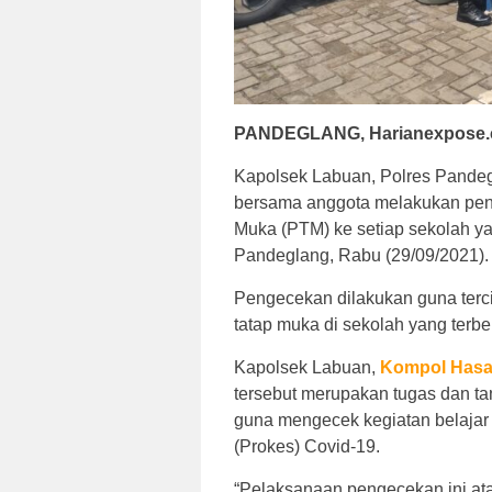
PANDEGLANG, Harianexpose
Kapolsek Labuan, Polres Pande
bersama anggota melakukan pen
Muka (PTM) ke setiap sekolah y
Pandeglang, Rabu (29/09/2021).
Pengecekan dilakukan guna terci
tatap muka di sekolah yang terb
Kapolsek Labuan,
Kompol
Has
tersebut merupakan tugas dan t
guna mengecek kegiatan belajar
(Prokes) Covid-19.
“Pelaksanaan pengecekan ini at