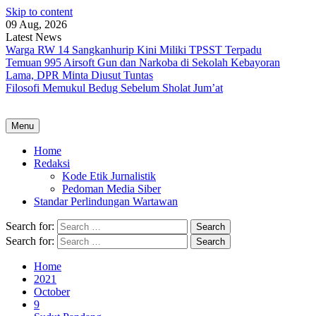
Skip to content
09 Aug, 2026
Latest News
Warga RW 14 Sangkanhurip Kini Miliki TPSST Terpadu
Temuan 995 Airsoft Gun dan Narkoba di Sekolah Kebayoran
Lama, DPR Minta Diusut Tuntas
Filosofi Memukul Bedug Sebelum Sholat Jum’at
Menu
Home
Redaksi
Kode Etik Jurnalistik
Pedoman Media Siber
Standar Perlindungan Wartawan
Search for:
Search for:
Home
2021
October
9