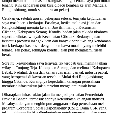
lampu merah dan memasuki Rangkasbitung, Lebak, saya pun mulai
tenang. Kini kendaraan pun bisa dipacu kembali ke arah Mandala,
Rangkasbitung, untuk suatu urusan pekerjaan.
Celakanya, setelah urusan pekerjaan selesai, ternyata kegundahan
saya masih terus berlanjut. Pasalnya, ketika melintasi jalan dari
Rangkasbitung menuju ke arah Jawilan menuju Kecamatan
Cikande, Kabupaten Serang. Kondisi badan jalan tak ada ubahnya
seperti melintasi wilayah Kecamatan Cibadak. Bedanya, jalan
berstatus provinsi ini agak licin dan banyak berlalu-lalang kendaraan
truck berkapasitas besar dengan membawa muatan yang melebihi
tonase. Tak pelak, sehingga kondisi jalan pun mengalami rusak
berat.
Sore itu, kegundahan saya ternyata tak terobati usai meninggalkan
wilayah Tunjung Teja, Kabupaten Serang, dan melintasi Kabupaten
Lebak. Padahal, di sisi dan kanan ruas jalan banyak industri pabrik
yang beroperasi di kawasan tersebut. Mulai dari Rangkasbitung
hingga Cikande. Kurangnya kepedulian kalangan perusahaan
membuat infrastruktur jalan tersebut mengalami rusak berat.
Diharapkan infrastruktur jalan itu menjadi perhatian Pemerintah
Provinsi Banten, termasuk adanya keterlibatan kalangan industri.
Misalnya, dengan menghimpun anggaran setiap perusahaan melalui
program Corporate Social Responsibility (CSR). Dana CSR yang
telah terhinpun itu bisa digelontorkan untuk perawatan jalan yang