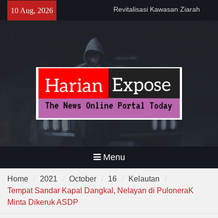
Kemanfaatan Masyarakat dan
Skip
10 Aug, 2026
Menjaga Nilai Sejarah
to
Program CKG Jemput Bola di
content
Labuan, Ribuan Warga
Antusias Periksa Kesehatan
Program DPWKEL Kelurahan
Bagendung 2026 Capai 76
Persen
Menu
Home
2021
October
16
Kelautan
Tempat Sandar Kapal Dangkal, Nelayan di PuloneraK
Minta Dikeruk ASDP