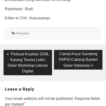
Reportase : Budi.
Editor In Chif : Hairuzaman.
Kelautan
Post
Previous
Next
Camat Anyar Gandeng
Perkuat Kualitas SDM,
post:
post:
navigation
PAPDI Cabang Banten
Karang Taruna Lotim
Gelar Workskop Literasi
Gelar Vaksinasi
Digital
Leave a Reply
Your email address will not be published.
Required fields
*
are marked