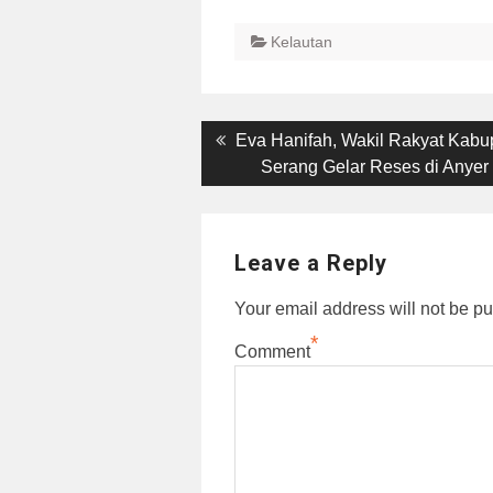
Kelautan
Post
Previous
Eva Hanifah, Wakil Rakyat Kabu
post:
Serang Gelar Reses di Anyer
navigation
Leave a Reply
Your email address will not be pu
*
Comment