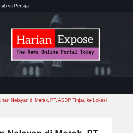
r – Banjar
elaksana
kirim MUI ke
Lewat
han Nelayan di Merak, PT. ASDP Tinjau ke Lokasi