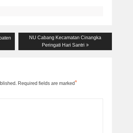
Next
NU Cabang Kecamatan Cinangka
paten
post:
Peringati Hari Santri
*
blished.
Required fields are marked