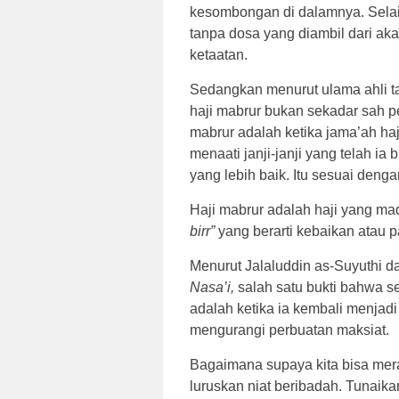
kesombongan di dalamnya. Selain
tanpa dosa yang diambil dari aka
ketaatan.
Sedangkan menurut ulama ahli taf
haji mabrur bukan sekadar sah p
mabrur adalah ketika jama’ah haji
menaati janji-janji yang telah i
yang lebih baik. Itu sesuai denga
Haji mabrur adalah haji yang maq
birr”
yang berarti kebaikan atau p
Menurut Jalaluddin as-Suyuthi d
Nasa’i,
salah satu bukti bahwa s
adalah ketika ia kembali menjadi
mengurangi perbuatan maksiat.
Bagaimana supaya kita bisa mera
luruskan niat beribadah. Tunaika