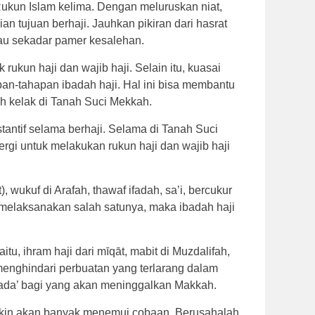
kun Islam kelima. Dengan meluruskan niat,
n tujuan berhaji. Jauhkan pikiran dari hasrat
tau sekadar pamer kesalehan.
k rukun haji dan wajib haji. Selain itu, kuasai
an-tahapan ibadah haji. Hal ini bisa membantu
dah kelak di Tanah Suci Mekkah.
stantif selama berhaji. Selama di Tanah Suci
rgi untuk melakukan rukun haji dan wajib haji
t), wukuf di Arafah, thawaf ifadah, sa’i, bercukur
ak melaksanakan salah satunya, maka ibadah haji
aitu, ihram haji dari mīqāt, mabit di Muzdalifah,
 menghindari perbuatan yang terlarang dalam
ada’ bagi yang akan meninggalkan Makkah.
gkin akan banyak menemui cobaan. Berusahalah