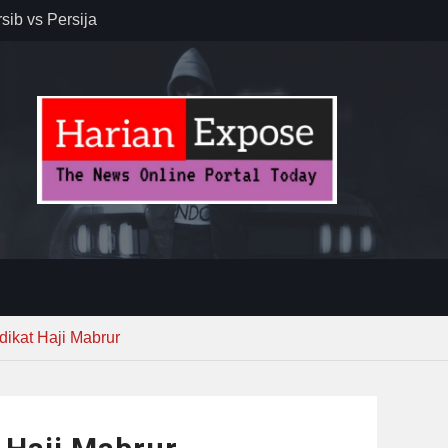
resiasi
dan Jack
r – Banjar
elaksana
kirim MUI ke
Lewat
dikat Haji Mabrur