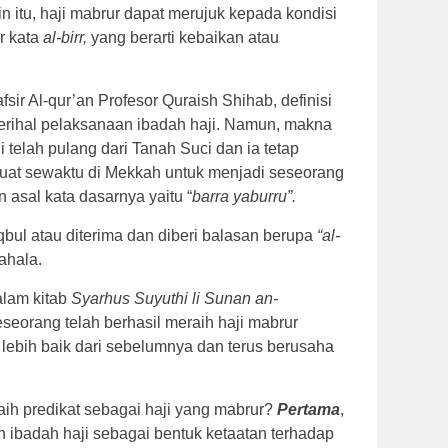
 itu, haji mabrur dapat merujuk kepada kondisi
r kata
al-birr,
yang berarti kebaikan atau
sir Al-qur’an Profesor Quraish Shihab, definisi
erihal pelaksanaan ibadah haji. Namun, makna
 telah pulang dari Tanah Suci dan ia tetap
a buat sewaktu di Mekkah untuk menjadi seseorang
n asal kata dasarnya yaitu “
barra yaburru”.
bul atau diterima dan diberi balasan berupa
“al-
ahala.
alam kitab
Syarhus Suyuthi li Sunan an-
eseorang telah berhasil meraih haji mabrur
 lebih baik dari sebelumnya dan terus berusaha
ih predikat sebagai haji yang mabrur?
Pertama
,
n ibadah haji sebagai bentuk ketaatan terhadap