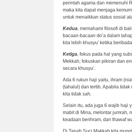
perintah agama dan memenuhi Ru
maka kita dapat menjaga kemurnia
untuk menaikkan status sosial a
Kedua
, memahami filosofi di bali
bacaan-bacaan do’a dalam tahap
kita lebih khusyu’ ketika beriba
Ketiga
, fokus pada hal yang sub
Mekkah, fokuskan pikiran dan ene
secara khusyu’.
Ada 6 rukun haji yaitu, ihram (nia
(tahalul) dan tertib. Apabila tid
kita tidak sah.
Selain itu, ada juga 6 wajib haji y
mabit di Mina, melontar jumrah,
keadaan berihram, dan thawaf w
Di Tanah Suci Makkah kita mun