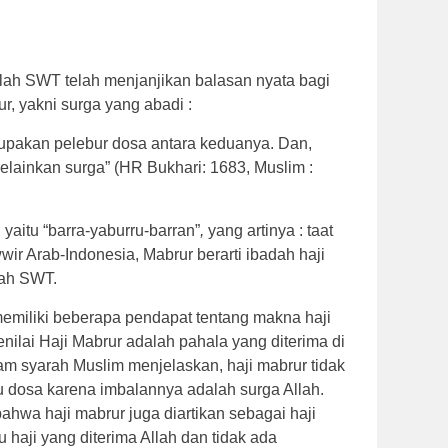
lah SWT telah menjanjikan balasan nyata bagi
, yakni surga yang abadi :
upakan pelebur dosa antara keduanya. Dan,
melainkan surga” (HR Bukhari: 1683, Muslim :
 yaitu “barra-yaburru-barran”
,
yang artinya : taat
ir Arab-Indonesia, Mabrur berarti ibadah haji
lah SWT.
memiliki beberapa pendapat tentang makna haji
ilai Haji Mabrur adalah pahala yang diterima di
am syarah Muslim menjelaskan, haji mabrur tidak
u dosa karena imbalannya adalah surga Allah.
hwa haji mabrur juga diartikan sebagai haji
au haji yang diterima Allah dan tidak ada