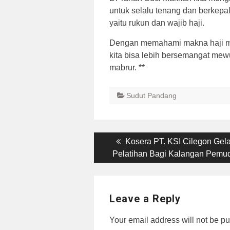
untuk selalu tenang dan berkepal
yaitu rukun dan wajib haji.
Dengan memahami makna haji mab
kita bisa lebih bersemangat mewu
mabrur. **
Sudut Pandang
Post
Previous
Kosera PT. KSI Cilegon Gela
post:
Pelatihan Bagi Kalangan Pemu
navigation
Leave a Reply
Your email address will not be pu