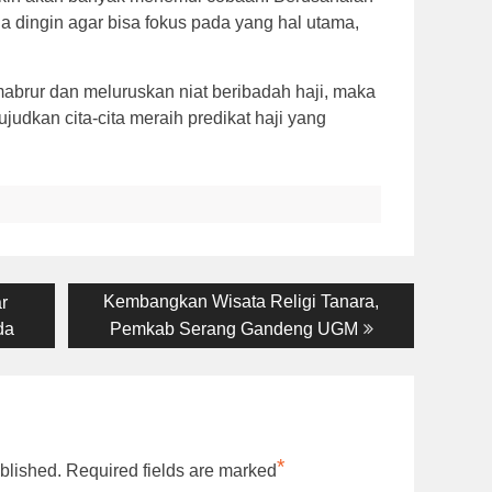
a dingin agar bisa fokus pada yang hal utama,
rur dan meluruskan niat beribadah haji, maka
judkan cita-cita meraih predikat haji yang
Next
Kembangkan Wisata Religi Tanara,
r
post:
da
Pemkab Serang Gandeng UGM
*
blished.
Required fields are marked