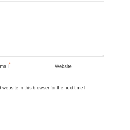
*
mail
Website
ebsite in this browser for the next time I