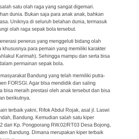
salah satu olah raga yang sangat digemari.
han dunia. Bukan saja para anak anak, bahkan
asa. Uniknya di seluruh belahan dunia, termasuk
gi olah raga sepak bola tersebut.
enerasi penerus yang menggeluti bidang olah
 khususnya para pemain yang memiliki karakter
 (Ahlakul Karimah). Sehingga mampu dan serta bisa
s dalam permainan sepak bola.
asyarakat Bandung yang telah memiliki putra-
men FORSGI. Agar blsa mendidik dan saling
bisa meraih prestasi oleh anak tersebut dan bisa
an berikutnya.
in terbaik yakni, Rifok Abdul Rojak, asal jl. Laswi
dah, Bandung. Kemudian salah satu kiper
12 dari Kp. Pongporang RW.02/RT03 Desa Bojong,
ten Bandung. Dimana merupakan kiper terbaik