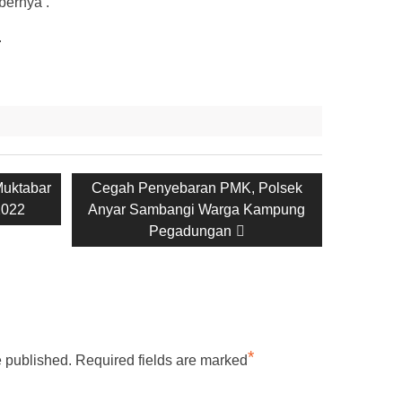
bernya .
.
Next
Muktabar
Cegah Penyebaran PMK, Polsek
post:
2022
Anyar Sambangi Warga Kampung
Pegadungan
*
e published.
Required fields are marked