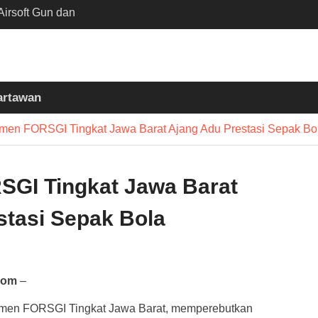
irsoft Gun dan
Sekolah Kebayoran
nta Diusut Tuntas
mukul Bedug Sebelum
t
artawan
siun Slawi : “Dari
 Bumi hingga Gerakkan
men FORSGI Tingkat Jawa Barat Ajang Adu Prestasi Sepak Bo
asyarakat”
GI Tingkat Jawa Barat
stasi Sepak Bola
com
–
amen FORSGI Tingkat Jawa Barat, memperebutkan