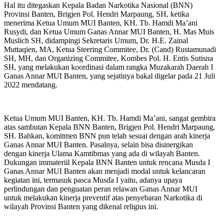
Hal itu ditegaskan Kepala Badan Narkotika Nasional (BNN)
Provinsi Banten, Brigjen Pol. Hendri Marpaung, SH, ketika
menerima Ketua Umum MUI Banten, KH. Tb. Hamdi Ma’ani
Rusydi, dan Ketua Umum Ganas Annar MUI Banten, H. Mas Muis
Muslich SH, didampingi Sekretaris Umum, Dr. H.E. Zainal
Muttaqien, MA, Ketua Steering Commitee, Dr. (Cand) Rustamunadi
SH, MH, dan Organizing Commitee, Kombes Pol. H. Entis Sutisna
SH, yang melakukan koordinasi dalam rangka Muzakarah Daerah I
Ganas Annar MUI Banten, yang sejatinya bakal digelar pada 21 Juli
2022 mendatang.
Ketua Umum MUI Banten, KH. Tb. Hamdi Ma’ani, sangat gembira
atas sambutan Kepala BNN Banten, Brigjen Pol. Hendri Marpaung,
SH. Bahkan, komitmen BNN pun telah sesuai dengan arah kinerja
Ganas Annar MUI Banten. Pasalnya, selain bisa disinergikan
dengan kinerja Ulama Kamtibmas yang ada di wilayah Banten.
Dukungan immateriil Kepala BNN Banten untuk rencana Musda I
Ganas Annar MUI Banten akan menjadi modal untuk kelancaran
kegiatan ini, termasuk pasca Musda I yaitu, adanya upaya
perlindungan dan penguatan peran relawan Ganas Annar MUI
untuk melakukan kinerja preventif atas penyebaran Narkotika di
wilayah Provinsi Banten yang dikenal religius ini.