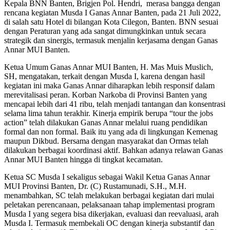
Kepala BNN Banten, Brigjen Pol. Hendri, merasa bangga dengan
rencana kegiatan Musda I Ganas Annar Banten, pada 21 Juli 2022,
di salah satu Hotel di bilangan Kota Cilegon, Banten. BNN sesuai
dengan Peraturan yang ada sangat dimungkinkan untuk secara
strategik dan sinergis, termasuk menjalin kerjasama dengan Ganas
Annar MUI Banten.
Ketua Umum Ganas Annar MUI Banten, H. Mas Muis Muslich,
SH, mengatakan, terkait dengan Musda I, karena dengan hasil
kegiatan ini maka Ganas Annar diharapkan lebih responsif dalam
merevitalisasi peran. Korban Narkoba di Provinsi Banten yang
mencapai lebih dari 41 ribu, telah menjadi tantangan dan konsentrasi
selama lima tahun terakhir. Kinerja empirik berupa “tour the jobs
action” telah dilakukan Ganas Annar melalui ruang pendidikan
formal dan non formal. Baik itu yang ada di lingkungan Kemenag
maupun Dikbud. Bersama dengan masyarakat dan Ormas telah
dilakukan berbagai koordinasi aktif. Bahkan adanya relawan Ganas
Annar MUI Banten hingga di tingkat kecamatan.
Ketua SC Musda I sekaligus sebagai Wakil Ketua Ganas Annar
MUI Provinsi Banten, Dr. (C) Rustamunadi, S.H., M.H.
menambahkan, SC telah melakukan berbagai kegiatan dari mulai
peletakan perencanaan, pelaksanaan tahap implementasi program
Musda I yang segera bisa dikerjakan, evaluasi dan reevaluasi, arah
Musda I. Termasuk membekali OC dengan kinerja substantif dan