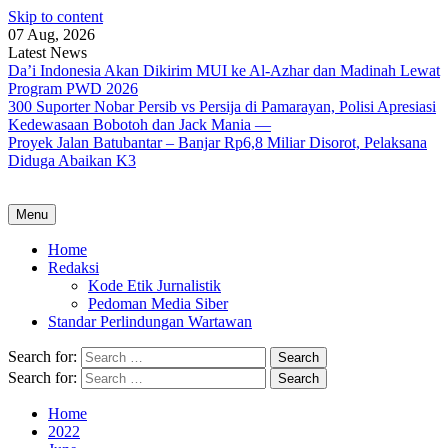
Skip to content
07 Aug, 2026
Latest News
Da’i Indonesia Akan Dikirim MUI ke Al-Azhar dan Madinah Lewat
Program PWD 2026
300 Suporter Nobar Persib vs Persija di Pamarayan, Polisi Apresiasi
Kedewasaan Bobotoh dan Jack Mania —
Proyek Jalan Batubantar – Banjar Rp6,8 Miliar Disorot, Pelaksana
Diduga Abaikan K3
Menu
Home
Redaksi
Kode Etik Jurnalistik
Pedoman Media Siber
Standar Perlindungan Wartawan
Search for:
Search for:
Home
2022