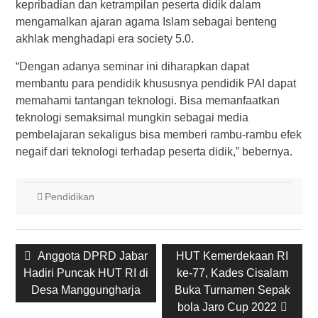
kepribadian dan ketrampilan peserta didik dalam
mengamalkan ajaran agama Islam sebagai benteng
akhlak menghadapi era society 5.0.
“Dengan adanya seminar ini diharapkan dapat
membantu para pendidik khususnya pendidik PAI dapat
memahami tantangan teknologi. Bisa memanfaatkan
teknologi semaksimal mungkin sebagai media
pembelajaran sekaligus bisa memberi rambu-rambu efek
negaif dari teknologi terhadap peserta didik,” bebernya.
Pendidikan
Post
Previous
Anggota DPRD Jabar
Next
HUT Kemerdekaan RI
navigation
Hadiri Puncak HUT RI di
post:
post:
ke-77, Kades Cisalam
Desa Manggungharja
Buka Turnamen Sepak
bola Jaro Cup 2022