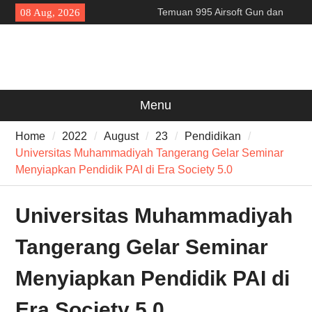
Skip
Temuan 995 Airsoft Gun dan
08 Aug, 2026
to
Narkoba di Sekolah Kebayoran
content
Lama, DPR Minta Diusut
Tuntas
Filosofi Memukul Bedug
Sebelum Sholat Jum’at
141 Tahun Stasiun Slawi : “Dari
Menu
Angkut Hasil Bumi hingga
Gerakkan Kehidupan
Home
2022
August
23
Pendidikan
Masyarakat”
Universitas Muhammadiyah Tangerang Gelar Seminar
Menyiapkan Pendidik PAI di Era Society 5.0
Universitas Muhammadiyah
Tangerang Gelar Seminar
Menyiapkan Pendidik PAI di
Era Society 5.0