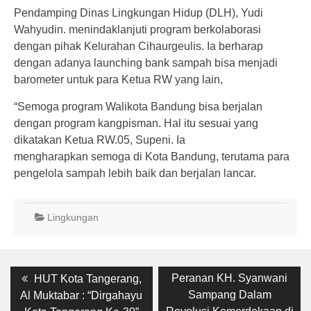
Pendamping Dinas Lingkungan Hidup (DLH), Yudi
Wahyudin. menindaklanjuti program berkolaborasi
dengan pihak Kelurahan Cihaurgeulis. Ia berharap
dengan adanya launching bank sampah bisa menjadi
barometer untuk para Ketua RW yang lain,
“Semoga program Walikota Bandung bisa berjalan
dengan program kangpisman. Hal itu sesuai yang
dikatakan Ketua RW.05, Supeni. Ia
mengharapkan semoga di Kota Bandung, terutama para
pengelola sampah lebih baik dan berjalan lancar.
Lingkungan
Post
Previous
Next
Peranan KH. Syanwani
HUT Kota Tangerang,
post:
post:
navigation
Sampang Dalam
Al Muktabar : “Dirgahayu