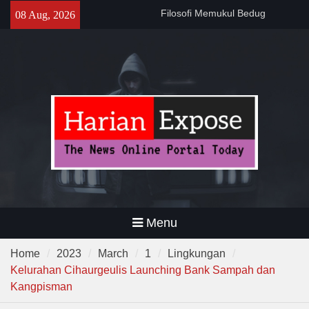
Skip
Sebelum Sholat Jum’at
08 Aug, 2026
to
141 Tahun Stasiun Slawi : “Dari
Angkut Hasil Bumi hingga
content
Gerakkan Kehidupan
Masyarakat”
Temuan 995 Airsoft Gun dan
Narkoba di Sekolah Kebayoran
Lama, DPR Minta Diusut
Tuntas
Menu
Home
2023
March
1
Lingkungan
Kelurahan Cihaurgeulis Launching Bank Sampah dan
Kangpisman