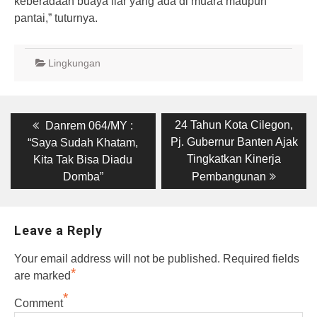
keberadaan buaya liar yang ada di muara maupun
pantai,” tuturnya.
Lingkungan
Post
Previous
Next
24 Tahun Kota Cilegon,
Danrem 064/MY :
post:
post:
navigation
Pj. Gubernur Banten Ajak
“Saya Sudah Khatam,
Tingkatkan Kinerja
Kita Tak Bisa Diadu
Domba”
Pembangunan
Leave a Reply
Your email address will not be published.
Required fields
*
are marked
*
Comment