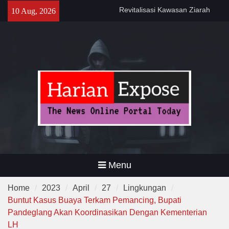
Skip
Program CKG Jemput Bola di
10 Aug, 2026
to
Labuan, Ribuan Warga
content
Antusias Periksa Kesehatan
Program DPWKEL Kelurahan
Bagendung 2026 Capai 76
Persen
Menu
Home
2023
April
27
Lingkungan
Buntut Kasus Buaya Terkam Pemancing, Bupati
Pandeglang Akan Koordinasikan Dengan Kementerian
LH