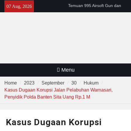
Skip
Temuan 995 Airsoft Gun dan
07 Aug, 2026
to
Narkoba di Sekolah Kebayoran
content
Lama, DPR Minta Diusut
Tuntas
Filosofi Memukul Bedug
Sebelum Sholat Jum’at
141 Tahun Stasiun Slawi : “Dari
Angkut Hasil Bumi hingga
Gerakkan Kehidupan
Masyarakat”
Menu
Home
2023
September
30
Hukum
Kasus Dugaan Korupsi Jalan Pelabuhan Warnasari,
Penyidik Polda Banten Sita Uang Rp.1 M
Kasus Dugaan Korupsi