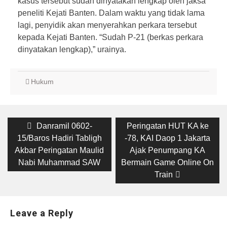
kasus tersebut sudah dinyatakan lengkap oleh jaksa
peneliti Kejati Banten. Dalam waktu yang tidak lama
lagi, penyidik akan menyerahkan perkara tersebut
kepada Kejati Banten. “Sudah P-21 (berkas perkara
dinyatakan lengkap),” urainya.
Hukum
Post
Previous
Next
Danramil 0602-
Peringatan HUT KA ke
post:
post:
navigation
15/Baros Hadiri Tabligh
-78, KAI Daop 1 Jakarta
Akbar Peringatan Maulid
Ajak Penumpang KA
Nabi Muhammad SAW
Bermain Game Online On
Train
Leave a Reply