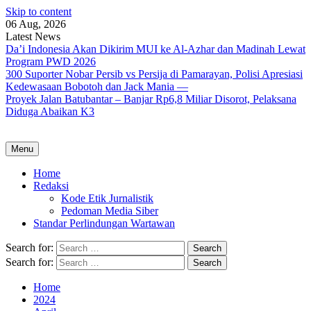
Skip to content
06 Aug, 2026
Latest News
Da’i Indonesia Akan Dikirim MUI ke Al-Azhar dan Madinah Lewat
Program PWD 2026
300 Suporter Nobar Persib vs Persija di Pamarayan, Polisi Apresiasi
Kedewasaan Bobotoh dan Jack Mania —
Proyek Jalan Batubantar – Banjar Rp6,8 Miliar Disorot, Pelaksana
Diduga Abaikan K3
Menu
Home
Redaksi
Kode Etik Jurnalistik
Pedoman Media Siber
Standar Perlindungan Wartawan
Search for:
Search for:
Home
2024