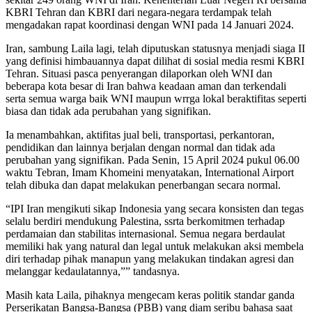
KBRI Tehran dan KBRI dari negara-negara terdampak telah
mengadakan rapat koordinasi dengan WNI pada 14 Januari 2024.
Iran, sambung Laila lagi, telah diputuskan statusnya menjadi siaga II
yang definisi himbauannya dapat dilihat di sosial media resmi KBRI
Tehran. Situasi pasca penyerangan dilaporkan oleh WNI dan
beberapa kota besar di Iran bahwa keadaan aman dan terkendali
serta semua warga baik WNI maupun wrrga lokal beraktifitas seperti
biasa dan tidak ada perubahan yang signifikan.
Ia menambahkan, aktifitas jual beli, transportasi, perkantoran,
pendidikan dan lainnya berjalan dengan normal dan tidak ada
perubahan yang signifikan. Pada Senin, 15 April 2024 pukul 06.00
waktu Tebran, Imam Khomeini menyatakan, International Airport
telah dibuka dan dapat melakukan penerbangan secara normal.
“IPI Iran mengikuti sikap Indonesia yang secara konsisten dan tegas
selalu berdiri mendukung Palestina, ssrta berkomitmen terhadap
perdamaian dan stabilitas internasional. Semua negara berdaulat
memiliki hak yang natural dan legal untuk melakukan aksi membela
diri terhadap pihak manapun yang melakukan tindakan agresi dan
melanggar kedaulatannya,”” tandasnya.
Masih kata Laila, pihaknya mengecam keras politik standar ganda
Perserikatan Bangsa-Bangsa (PBB) yang diam seribu bahasa saat