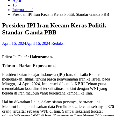
April
16
Internasional
Presiden IPI Iran Kecam Keras Politik Standar Ganda PBB
Presiden IPI Iran Kecam Keras Politik
Standar Ganda PBB
April 16, 2024
April 16, 2024
Redaksi
Editor In Chief :
Hairuzaman.
Tehran – Harian Expose.com.|
Presiden Ikatan Pelajar Indonesia (IPI) Iran, dr. Laila Rahmah,
menegaskan, situasi terkini pasca penyerangan Iran ke Israel, pada
Minggu, 14 April 2024, Iran resmi dibentuk KBRI Tehran guna
memudahkan koordinasi terkait situasi terkini dengan WNI yang
berada di Iran maupun yang berencana kembali ke Iran.
Hal itu dikatakan Laila, dalam siaran persmya, baru-naru ini.
Menurut Laila, berdasarkan data Pemilu 2024, tercatat sebanyak 376
orang terdaftar sebagai WNI di Iran. Sampai sekarang tercatat
sekitar 249 orang WNI di Iran. Kenenterian Luar Negeri RI bersama