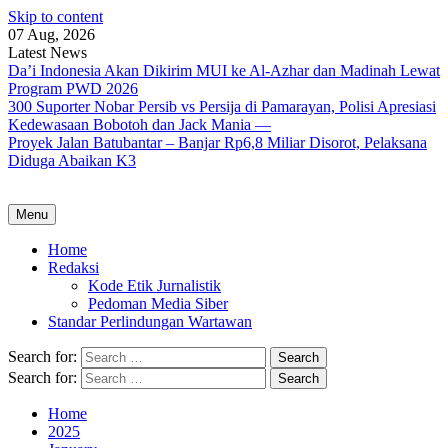
Skip to content
07 Aug, 2026
Latest News
Da’i Indonesia Akan Dikirim MUI ke Al-Azhar dan Madinah Lewat
Program PWD 2026
300 Suporter Nobar Persib vs Persija di Pamarayan, Polisi Apresiasi
Kedewasaan Bobotoh dan Jack Mania —
Proyek Jalan Batubantar – Banjar Rp6,8 Miliar Disorot, Pelaksana
Diduga Abaikan K3
Menu
Home
Redaksi
Kode Etik Jurnalistik
Pedoman Media Siber
Standar Perlindungan Wartawan
Search for:
Search for:
Home
2025