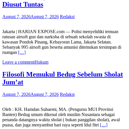
Diusut Tuntas
August 7, 2026
August 7, 2026
Redaksi
Jakarta | HARIAN EXPOSE.com — Polisi menyelidiki temuan
ratusan airsoft gun dan narkoba di sebuah sekolah swasta di
kawasan Pondok Pinang, Kebayoran Lama, Jakarta Selatan.
Sebanyak 995 airsoft gun beserta amunisi ditemukan tersimpan di
ruangan
[…]
Leave a comment
Hukum
Filosofi Memukul Bedug Sebelum Sholat
Jum’at
August 7, 2026
August 7, 2026
Redaksi
Oleh : KH. Hamdan Suhaemi, MA. (Pengurus MUI Provinsi
Banten) Bedug umum dikenal oleh muslim Nusantara sebagai
penanda datangnya waktu sholat ( bukan panggilan sholat), awal
puasa, dan juga menyambut hari raya seperti Idul fitri
[…]