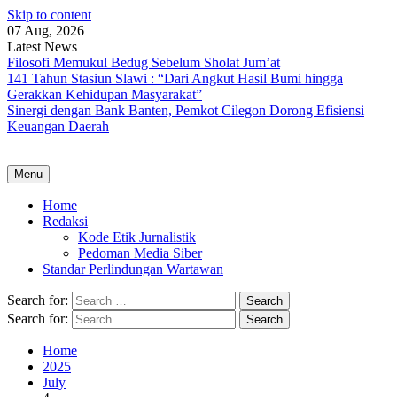
Skip to content
07 Aug, 2026
Latest News
Filosofi Memukul Bedug Sebelum Sholat Jum’at
141 Tahun Stasiun Slawi : “Dari Angkut Hasil Bumi hingga
Gerakkan Kehidupan Masyarakat”
Sinergi dengan Bank Banten, Pemkot Cilegon Dorong Efisiensi
Keuangan Daerah
Menu
Home
Redaksi
Kode Etik Jurnalistik
Pedoman Media Siber
Standar Perlindungan Wartawan
Search for:
Search for:
Home
2025
July