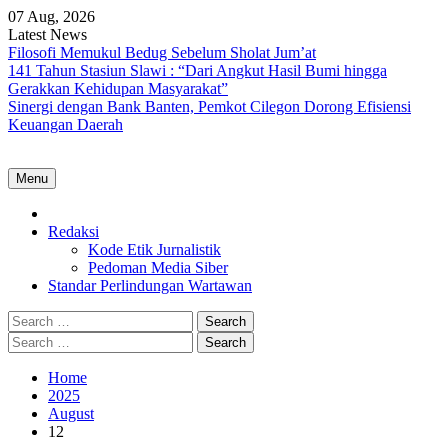
Skip
07 Aug, 2026
to
Latest News
content
Filosofi Memukul Bedug Sebelum Sholat Jum’at
141 Tahun Stasiun Slawi : “Dari Angkut Hasil Bumi hingga
Gerakkan Kehidupan Masyarakat”
Sinergi dengan Bank Banten, Pemkot Cilegon Dorong Efisiensi
Keuangan Daerah
Menu
Home
Redaksi
Kode Etik Jurnalistik
Pedoman Media Siber
Standar Perlindungan Wartawan
Search
for:
Search
for:
Home
2025
August
12