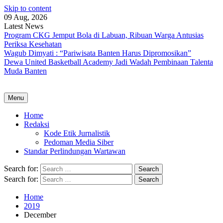
Skip to content
09 Aug, 2026
Latest News
Program CKG Jemput Bola di Labuan, Ribuan Warga Antusias
Periksa Kesehatan
Wagub Dimyati : “Pariwisata Banten Harus Dipromosikan”
Dewa United Basketball Academy Jadi Wadah Pembinaan Talenta
Muda Banten
Menu
Home
Redaksi
Kode Etik Jurnalistik
Pedoman Media Siber
Standar Perlindungan Wartawan
Search for:
Search for:
Home
2019
December