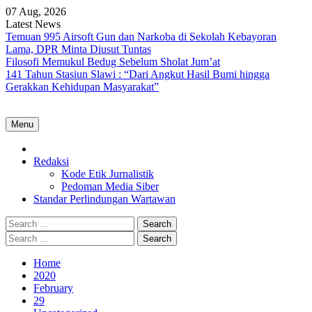
Skip
07 Aug, 2026
to
Latest News
content
Temuan 995 Airsoft Gun dan Narkoba di Sekolah Kebayoran
Lama, DPR Minta Diusut Tuntas
Filosofi Memukul Bedug Sebelum Sholat Jum’at
141 Tahun Stasiun Slawi : “Dari Angkut Hasil Bumi hingga
Gerakkan Kehidupan Masyarakat”
Menu
Home
Redaksi
Kode Etik Jurnalistik
Pedoman Media Siber
Standar Perlindungan Wartawan
Search
for:
Search
for:
Home
2020
February
29