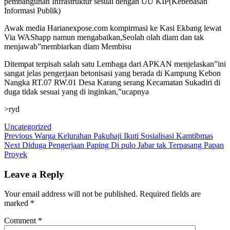
pembangunan Infrastruktur sesuai dengan UU KIP(Kebebasan
Informasi Publik)
Awak media Harianexpose.com kompirmasi ke Kasi Ekbang lewat
Via WAShapp namun mengabaikan,Seolah olah diam dan tak
menjawab”membiarkan diam Membisu
Ditempat terpisah salah satu Lembaga dari APKAN menjelaskan”ini
sangat jelas pengerjaan betonisasi yang berada di Kampung Kebon
Nangka RT.07 RW.01 Desa Karang serang Kecamatan Sukadiri di
duga tidak sesuai yang di inginkan,”ucapnya
>ryd
Uncategorized
Post
Previous
Previous
Warga Kelurahan Pakuhaji Ikuti Sosialisasi Kamtibmas
Next
post:
Next
Diduga Pengerjaan Paping Di pulo Jabar tak Terpasang Papan
navigation
post:
Proyek
Leave a Reply
Your email address will not be published.
Required fields are
marked
*
Comment
*