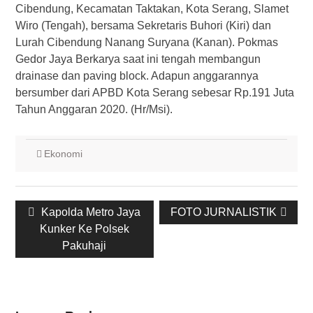
Cibendung, Kecamatan Taktakan, Kota Serang, Slamet
Wiro (Tengah), bersama Sekretaris Buhori (Kiri) dan
Lurah Cibendung Nanang Suryana (Kanan). Pokmas
Gedor Jaya Berkarya saat ini tengah membangun
drainase dan paving block. Adapun anggarannya
bersumber dari APBD Kota Serang sebesar Rp.191 Juta
Tahun Anggaran 2020. (Hr/Msi).
Ekonomi
Post
Previous
Kapolda Metro Jaya
Next
FOTO JURNALISTIK
navigation
Kunker Ke Polsek
post:
post:
Pakuhaji