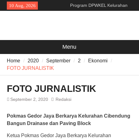
Skip
Program DPWKEL Kelurahan
10 Aug, 2026
to
Bagendung 2026 Capai 76
content
Persen
Revitalisasi Kawasan Ziarah
Syekh Asnawi Caringin Untuk
Kemanfaatan Masyarakat dan
Menjaga Nilai Sejarah
Menu
Program CKG Jemput Bola di
Labuan, Ribuan Warga
Home
2020
September
2
Ekonomi
Antusias Periksa Kesehatan
FOTO JURNALISTIK
FOTO JURNALISTIK
September 2, 2020
Redaksi
Pokmas
Gedor Jaya
Berkarya
Kelurahan
Cibendung
Bangun
Drainase
dan
Paving
Block
Ketua Pokmas Gedor Jaya Berkarya Kelurahan