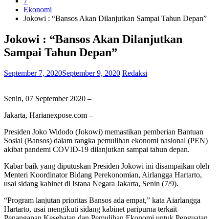
7
Ekonomi
Jokowi : “Bansos Akan Dilanjutkan Sampai Tahun Depan”
Jokowi : “Bansos Akan Dilanjutkan
Sampai Tahun Depan”
September 7, 2020
September 9, 2020
Redaksi
Senin, 07 September 2020 –
Jakarta, Harianexpose.com –
Presiden Joko Widodo (Jokowi) memastikan pemberian Bantuan
Sosial (Bansos) dalam rangka pemulihan ekonomi nasional (PEN)
akibat pandemi COVID-19 dilanjutkan sampai tahun depan.
Kabar baik yang diputuskan Presiden Jokowi ini disampaikan oleh
Menteri Koordinator Bidang Perekonomian, Airlangga Hartarto,
usai sidang kabinet di Istana Negara Jakarta, Senin (7/9).
“Program lanjutan prioritas Bansos ada empat,” kata Aiarlangga
Hartarto, usai mengikuti sidang kabinet paripurna terkait
Penanganan Kesehatan dan Pemulihan Ekonomi untuk Penguatan