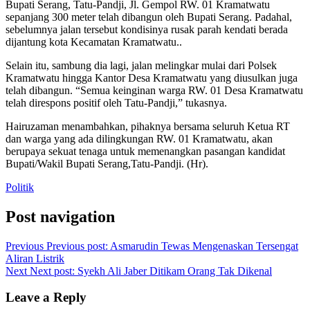
Bupati Serang, Tatu-Pandji, Jl. Gempol RW. 01 Kramatwatu
sepanjang 300 meter telah dibangun oleh Bupati Serang. Padahal,
sebelumnya jalan tersebut kondisinya rusak parah kendati berada
dijantung kota Kecamatan Kramatwatu..
Selain itu, sambung dia lagi, jalan melingkar mulai dari Polsek
Kramatwatu hingga Kantor Desa Kramatwatu yang diusulkan juga
telah dibangun. “Semua keinginan warga RW. 01 Desa Kramatwatu
telah direspons positif oleh Tatu-Pandji,” tukasnya.
Hairuzaman menambahkan, pihaknya bersama seluruh Ketua RT
dan warga yang ada dilingkungan RW. 01 Kramatwatu, akan
berupaya sekuat tenaga untuk memenangkan pasangan kandidat
Bupati/Wakil Bupati Serang,Tatu-Pandji. (Hr).
Politik
Post navigation
Previous
Previous post:
Asmarudin Tewas Mengenaskan Tersengat
Aliran Listrik
Next
Next post:
Syekh Ali Jaber Ditikam Orang Tak Dikenal
Leave a Reply