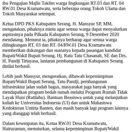
ibu Pengajian Majlis Taklim warga lingkungan RT.03 dan RT. 04
RW.01 Desa Kramatwatu, serta beberapa orang Tokoh Ulama dan
Tokoh Masyarakat setempat.
Ketua DPD PKS Kabupaten Serang, H. Mansyur SP, MM,
mengatakan, pihaknya minta agar semua warga dapat menyalurkan
aspirasinya pada Pilkada Kabupaten Serang, 9 Desember 2020
mendatang. Menurut ia, pihaknya berharap agar semua warga
dilingkungan RT. 03 dan RT. 04/RW.01 Desa Kramatwatu
memberikan dukungan dan suaranya kepada pasangan kandidat
Bupati/Wakil Bupati Serang, Hj. Ratu Tatu Chasanah, SE dan Drs.
H. Pandji Tirtayasa, lantaran pembangunan di Kabupaten Serang
dinilai berhasil.
Lebih jauh Mansyur, menguraikan, dibawah kepemimpinan
Bupati/Wakil Bupati Serang, Tatu-Pandji, pembangunan
infrastruktur jalan sudah bagus, masyarakat juga banyak yang
mendapatkan program bedah rumah melalui Program Rumah Tidak
Layak Huni (Rutilahu). Bantuan Beasiswa untuk yang melanjutkan
kuliah ke Universitas Indonesia (UI) dan untuk Mahasiswa
Kedokteran Untirta Banten, dan masih banyak lagi program lainnya
yang dianggap telah berhasil.
Dalam kesempatan itu, Ketua RW.01 Desa Kramatwatu,
Hairuzaman, menuturkan, selama kepemimpinan Bupati/Wakil