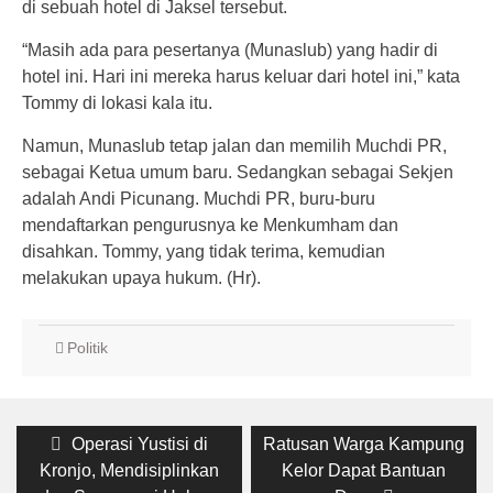
di sebuah hotel di Jaksel tersebut.
“Masih ada para pesertanya (Munaslub) yang hadir di
hotel ini. Hari ini mereka harus keluar dari hotel ini,” kata
Tommy di lokasi kala itu.
Namun, Munaslub tetap jalan dan memilih Muchdi PR,
sebagai Ketua umum baru. Sedangkan sebagai Sekjen
adalah Andi Picunang. Muchdi PR, buru-buru
mendaftarkan pengurusnya ke Menkumham dan
disahkan. Tommy, yang tidak terima, kemudian
melakukan upaya hukum. (Hr).
Politik
Post
Previous
Operasi Yustisi di
Next
Ratusan Warga Kampung
Kronjo, Mendisiplinkan
post:
post:
Kelor Dapat Bantuan
navigation