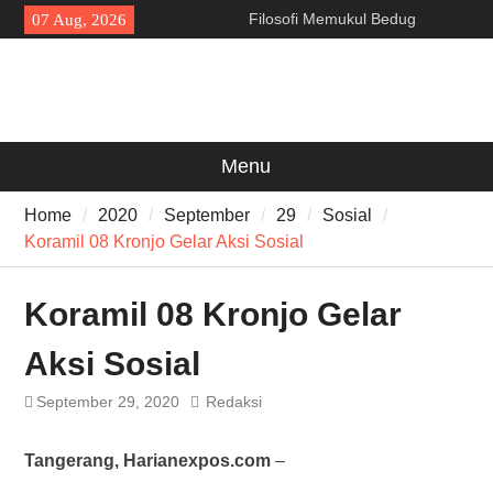
Skip
Filosofi Memukul Bedug
07 Aug, 2026
to
Sebelum Sholat Jum’at
content
141 Tahun Stasiun Slawi : “Dari
Angkut Hasil Bumi hingga
Gerakkan Kehidupan
Masyarakat”
Sinergi dengan Bank Banten,
Menu
Pemkot Cilegon Dorong
Efisiensi Keuangan Daerah
Home
2020
September
29
Sosial
Koramil 08 Kronjo Gelar Aksi Sosial
Koramil 08 Kronjo Gelar
Aksi Sosial
September 29, 2020
Redaksi
Tangerang, Harianexpos.com
–