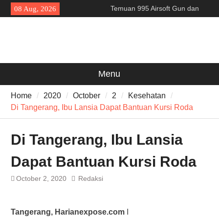
Skip
Temuan 995 Airsoft Gun dan
08 Aug, 2026
to
Narkoba di Sekolah Kebayoran
content
Lama, DPR Minta Diusut
Tuntas
Filosofi Memukul Bedug
Sebelum Sholat Jum’at
141 Tahun Stasiun Slawi : “Dari
Menu
Angkut Hasil Bumi hingga
Gerakkan Kehidupan
Home
2020
October
2
Kesehatan
Masyarakat”
Di Tangerang, Ibu Lansia Dapat Bantuan Kursi Roda
Di Tangerang, Ibu Lansia
Dapat Bantuan Kursi Roda
October 2, 2020
Redaksi
Tangerang, Harianexpose.com
I