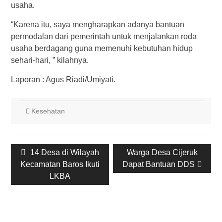
usaha.
“Karena itu, saya mengharapkan adanya bantuan
permodalan dari pemerintah untuk menjalankan roda
usaha berdagang guna memenuhi kebutuhan hidup
sehari-hari, ” kilahnya.
Laporan : Agus Riadi/Umiyati.
Kesehatan
Post
Previous
14 Desa di Wilayah
Next
Warga Desa Cijeruk
navigation
Kecamatan Baros Ikuti
post:
Dapat Bantuan DDS
post:
LKBA