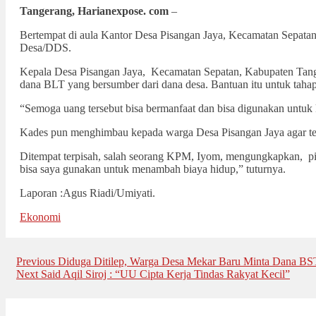
Tangerang,
Harianexpose. com
–
Bertempat di aula Kantor Desa Pisangan Jaya, Kecamatan Sepata
Desa/DDS.
Kepala Desa Pisangan Jaya, Kecamatan Sepatan, Kabupaten Tan
dana BLT yang bersumber dari dana desa. Bantuan itu untuk taha
“Semoga uang tersebut bisa bermanfaat dan bisa digunakan untuk
Kades pun menghimbau kepada warga Desa Pisangan Jaya agar teta
Ditempat terpisah, salah seorang KPM, Iyom, mengungkapkan, p
bisa saya gunakan untuk menambah biaya hidup,” tuturnya.
Laporan :Agus Riadi/Umiyati.
Ekonomi
Post
Previous
Previous
Diduga Ditilep, Warga Desa Mekar Baru Minta Dana BS
Next
post:
Next
Said Aqil Siroj : “UU Cipta Kerja Tindas Rakyat Kecil”
navigation
post: