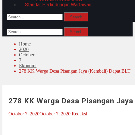
Standar Perlindungan Wartawan
Search
for:
Search
for:
Home
2020
October
7
Ekonomi
278 KK Warga Desa Pisangan Jaya (Kembali) Dapat BLT
278 KK Warga Desa Pisangan Jaya 
October 7, 2020
October 7, 2020
Redaksi