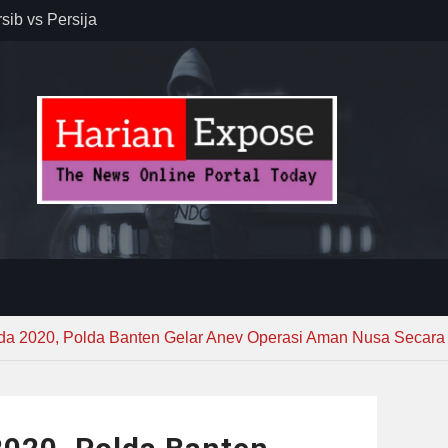
sib vs Persija
resiasi
dan Jack
r – Banjar
elaksana
kirim MUI ke
Lewat
ada 2020, Polda Banten Gelar Anev Operasi Aman Nusa Secara 