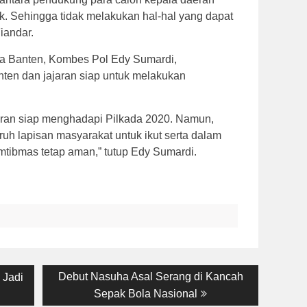
. Sehingga tidak melakukan hal-hal yang dapat
iandar.
a Banten, Kombes Pol Edy Sumardi,
en dan jajaran siap untuk melakukan
jaran siap menghadapi Pilkada 2020. Namun,
uh lapisan masyarakat untuk ikut serta dalam
tibmas tetap aman,” tutup Edy Sumardi.
Next
Debut Nasuha Asal Serang di Kancah
 Jadi
post:
Sepak Bola Nasional