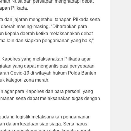
 Aman Nusa dan persiapan menghadapi debat
apan Pilkada.
/ta dan jajaran mengetahui tahapan Pilkada serta
i daerah masing-masing. “Diharapkan para
on kepala daerah ketika melaksanakan debat
ama lain dan siapkan pengamanan yang baik,”
a Kapolres yang melaksanakan Pilkada agar
giatan yang dapat mengantisipasi penyebaran
baran Covid-19 di wilayah hukum Polda Banten
suk kategori zona merah.
n agar para Kapolres dan para personil yang
amanan serta dapat melaksanakan tugas dengan
gudang logistik melaksanakan pengamanan
n dalam keadaan siap siaga. Serta harus
antara pendukung para calon kepala daerah