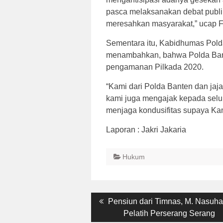
pasca melaksanakan debat publik
meresahkan masyarakat,” ucap F
Sementara itu, Kabidhumas Pold
menambahkan, bahwa Polda Bant
pengamanan Pilkada 2020.
“Kami dari Polda Banten dan ja
kami juga mengajak kepada selur
menjaga kondusifitas supaya Kam
Laporan : Jakri Jakaria
Hukum
Post
Previous
Pensiun dari Timnas, M. Nasuha
post:
Pelatih Perserang Serang
navigation