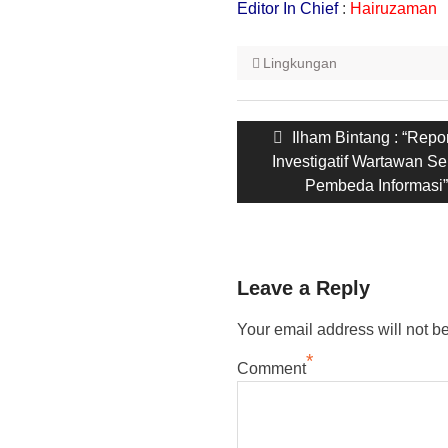
Editor In Chief
:
Hairuzaman
Lingkungan
Post
Previous
Ilham Bintang : “Repo
navigation
post:
Investigatif Wartawan Se
Pembeda Informasi
Leave a Reply
Your email address will not b
*
Comment