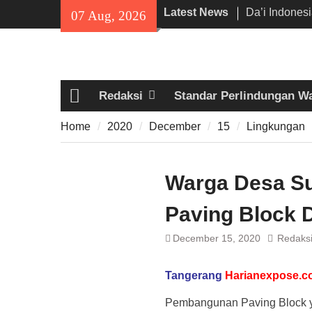
Skip
Latest News
Da’i Indones
07 Aug, 2026
to
Al-Azhar da
content
Program PW
300 Suporter
di Pamarayan,
Redaksi
Standar Perlindungan W
Kedewasaan 
Home
Mania —
Home
2020
December
15
Lingkungan
Proyek Jalan
Rp6,8 Miliar 
Diduga Abai
Warga Desa Su
Paving Block 
December 15, 2020
Redaks
Tangerang
Harianexpose.c
Pembangunan Paving Block ya