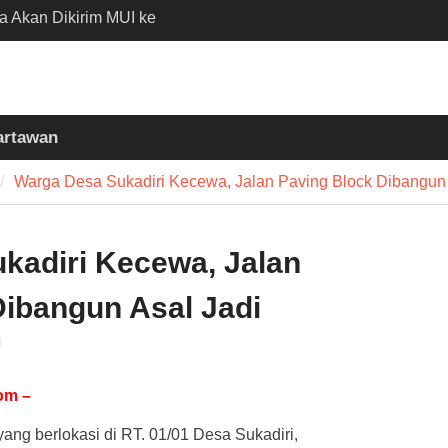
ia Akan Dikirim MUI ke
n Madinah Lewat
D 2026
 Nobar Persib vs Persija
 Polisi Apresiasi
artawan
Bobotoh dan Jack
Warga Desa Sukadiri Kecewa, Jalan Paving Block Dibangun 
 Batubantar – Banjar
Disorot, Pelaksana
kan K3
kadiri Kecewa, Jalan
Dibangun Asal Jadi
i
om –
ng berlokasi di RT. 01/01 Desa Sukadiri,