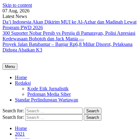
Skip to content
07 Aug, 2026
Latest News
Da’i Indonesia Akan Dikirim MUI ke Al-Azhar dan Madinah Lewat
Program PWD 2026
300 Suporter Nobar Persib vs Persija di Pamarayan, Polisi Apresiasi
Kedewasaan Bobotoh dan Jack Mania —
Proyek Jalan Batubantar – Banjar Rp6,8 Miliar Disorot, Pelaksana
Diduga Abaikan K3
Menu
Home
Redaksi
Kode Etik Jurnalistik
Pedoman Media Siber
Standar Perlindungan Wartawan
Search for:
Search for:
Home
2021