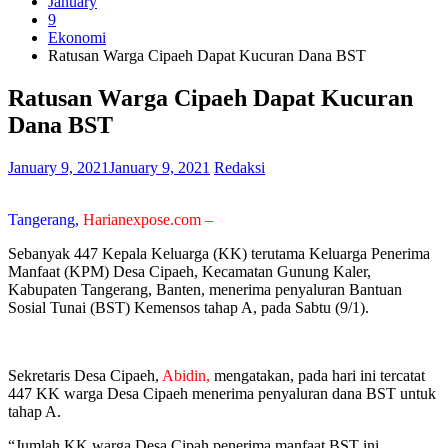
January
9
Ekonomi
Ratusan Warga Cipaeh Dapat Kucuran Dana BST
Ratusan Warga Cipaeh Dapat Kucuran
Dana BST
January 9, 2021
January 9, 2021
Redaksi
Tangerang,
Harianexpose.com –
Sebanyak 447 Kepala Keluarga (KK) terutama Keluarga Penerima
Manfaat (KPM) Desa Cipaeh, Kecamatan Gunung Kaler,
Kabupaten Tangerang, Banten, menerima penyaluran Bantuan
Sosial Tunai (BST) Kemensos tahap A, pada Sabtu (9/1).
Sekretaris Desa Cipaeh,
Abidin,
mengatakan, pada hari ini tercatat
447 KK warga Desa Cipaeh menerima penyaluran dana BST untuk
tahap A.
“Jumlah KK warga Desa Cipah penerima manfaat BST ini,