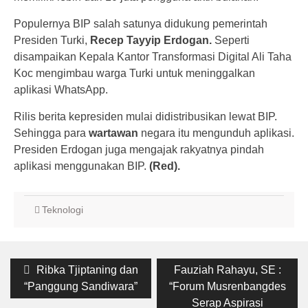
Populernya BIP salah satunya didukung pemerintah
Presiden Turki,
Recep Tayyip Erdogan.
Seperti
disampaikan Kepala Kantor Transformasi Digital Ali Taha
Koc mengimbau warga Turki untuk meninggalkan
aplikasi WhatsApp.
Rilis berita kepresiden mulai didistribusikan lewat BIP.
Sehingga para
wartawan
negara itu mengunduh aplikasi.
Presiden Erdogan juga mengajak rakyatnya pindah
aplikasi menggunakan BIP.
(Red).
Teknologi
Post
Previous
Next
Ribka Tjiptaning dan
Fauziah Rahayu, SE :
post:
post:
navigation
“Panggung Sandiwara”
“Forum Musrenbangdes
Serap Aspirasi