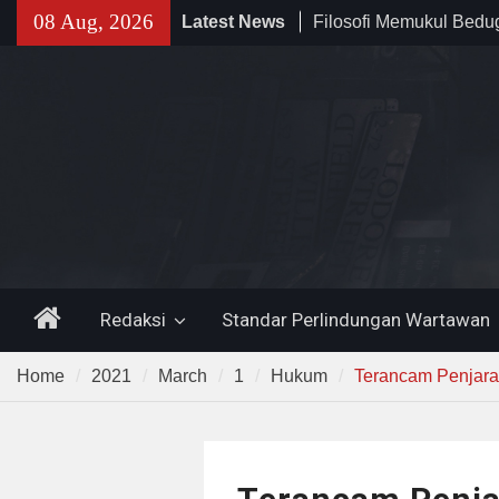
Skip
08 Aug, 2026
Latest News
Filosofi Memukul Bed
to
Sholat Jum’at
content
141 Tahun Stasiun Slawi
Angkut Hasil Bumi hin
Kehidupan Masyarakat
Temuan 995 Airsoft Gu
Narkoba di Sekolah K
Lama, DPR Minta Diusu
Home
Redaksi
Standar Perlindungan Wartawan
Home
2021
March
1
Hukum
Terancam Penjara