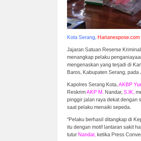
Kota Serang,
Harianexpose.com
Jajaran Satuan Reserse Kriminal
menangkap pelaku penganiayaan
mengenaskan yang terjadi di K
Baros, Kabupaten Serang, pada J
Kapolres Serang Kota,
AKBP Yunu
Reskrim
AKP M.
Nandar,
S.IK,
me
pinggir jalan raya dekat denga
saat pelaku menaiki sepeda.
“Pelaku berhasil ditangkap di 
itu dengan motif lantaran sakit 
tutur
Nandar,
ketika Press Conver