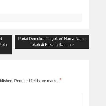
Next
Partai Demokrat “Jagokan” Nama-Nama
si
post:
Kota
Tokoh di Pilkada Banten
*
blished.
Required fields are marked