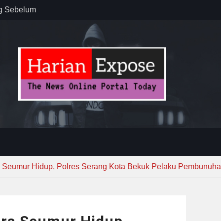
ug Sebelum
 : “Dari
gga Gerakkan
”
n dan
ebayoran
t Tuntas
 Seumur Hidup, Polres Serang Kota Bekuk Pelaku Pembunuh