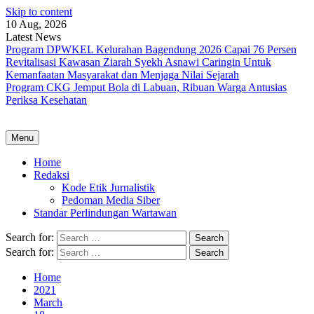
Skip to content
10 Aug, 2026
Latest News
Program DPWKEL Kelurahan Bagendung 2026 Capai 76 Persen
Revitalisasi Kawasan Ziarah Syekh Asnawi Caringin Untuk
Kemanfaatan Masyarakat dan Menjaga Nilai Sejarah
Program CKG Jemput Bola di Labuan, Ribuan Warga Antusias
Periksa Kesehatan
Menu
Home
Redaksi
Kode Etik Jurnalistik
Pedoman Media Siber
Standar Perlindungan Wartawan
Search for:
Search for:
Home
2021
March