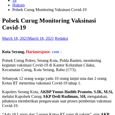
18
Hukum
Polsek Curug Monitoring Vaksinasi Covid-19
Polsek Curug Monitoring Vaksinasi
Covid-19
March 18, 2021
March 18, 2021
Redaksi
Kota Serang,
Harianexpose.
com –
Polsek Curug Polres, Serang Kota, Polda Banten, monitoring
kegiatan vaksinasi Covid-19 di Kantor Kelurahan Cilaku,
Kecamatan Curug, Kota Serang, Rabu (17/3).
Sebanyak 12 orang warga yaitu 10 orang lanjut usia dan 2 orang
Ketua RT menerima vaksinasi Covid-19 tahap 1.
Kapolres Serang Kota,
AKBP Yunus Hadith Pranoto, S.IK, M.Si,
melalui Kapolsek Curug
AKP Dedi Rudiman, SH,
mengatakan,
pihaknya memberikan pengawasan saat proses pemberian vaksinasi
Covid-19.
“Ada 10 Lansia dan 2 orang Ketua RT yang di vaksin”, ujar
AKP