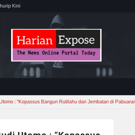
n dan
ebayoran
t Tuntas
ersonel
 Imbau Warga
i Utomo : “Kopassus Bangun Rutilahu dan Jembatan di Pabuara