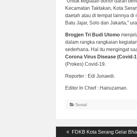
“Untuk kegiatan donor darah ber
Kecamatan Taktakan, Kota Serang,
daetah atau di tempat lainnya di
Batu Jajar, Solo dan Jakarta,” ura
Brogjen Tri Budi Utomo
menjel
dalam rangka rangkaian kegiata
sederhana. Hal itu mengingat s
Corona Virus Disease (Covid-1
(Prokes) Covid-19.
Reporter : Edi Junaedi.
Editor In Chief : Hairuzaman.
Sosial
Post
Previous
FDKB Kota Serang Gelar Bhak