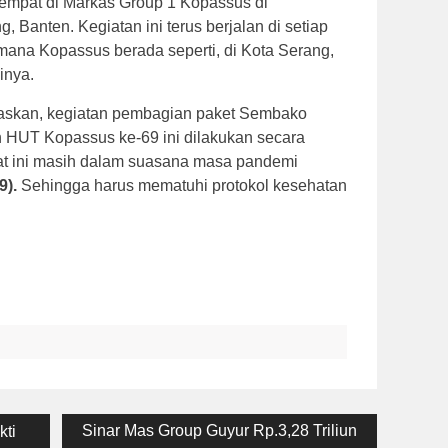
tempat di Markas Group 1 Kopassus di
 Banten. Kegiatan ini terus berjalan di setiap
 mana Kopassus berada seperti, di Kota Serang,
inya.
askan, kegiatan pembagian paket Sembako
n HUT Kopassus ke-69 ini dilakukan secara
aat ini masih dalam suasana masa pandemi
9).
Sehingga harus mematuhi protokol kesehatan
Next
Sinar Mas Group Guyur Rp.3,28 Triliun
ti