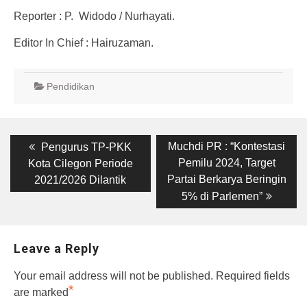
Reporter : P. Widodo / Nurhayati.
Editor In Chief : Hairuzaman.
Pendidikan
Post
Previous
Next
Muchdi PR : “Kontestasi
Pengurus TP-PKK
post:
post:
navigation
Pemilu 2024, Target
Kota Cilegon Periode
Partai Berkarya Beringin
2021/2026 Dilantik
5% di Parlemen”
Leave a Reply
Your email address will not be published.
Required fields
*
are marked