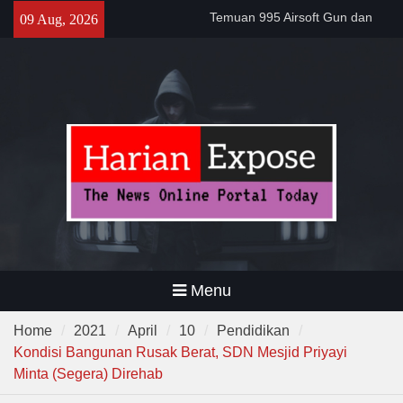
Tuntas
Skip
09 Aug, 2026
Filosofi Memukul Bedug
to
Sebelum Sholat Jum’at
content
Warga RW 14 Sangkanhurip
Kini Miliki TPSST Terpadu
Menu
Home
2021
April
10
Pendidikan
Kondisi Bangunan Rusak Berat, SDN Mesjid Priyayi
Minta (Segera) Direhab