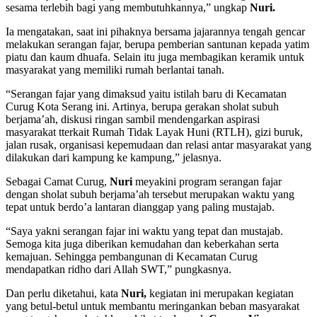
sesama terlebih bagi yang membutuhkannya,” ungkap
Nuri.
Ia mengatakan, saat ini pihaknya bersama jajarannya tengah gencar
melakukan serangan fajar, berupa pemberian santunan kepada yatim
piatu dan kaum dhuafa. Selain itu juga membagikan keramik untuk
masyarakat yang memiliki rumah berlantai tanah.
“Serangan fajar yang dimaksud yaitu istilah baru di Kecamatan
Curug Kota Serang ini. Artinya, berupa gerakan sholat subuh
berjama’ah, diskusi ringan sambil mendengarkan aspirasi
masyarakat tterkait Rumah Tidak Layak Huni (RTLH), gizi buruk,
jalan rusak, organisasi kepemudaan dan relasi antar masyarakat yang
dilakukan dari kampung ke kampung,” jelasnya.
Sebagai Camat Curug,
Nuri
meyakini program serangan fajar
dengan sholat subuh berjama’ah tersebut merupakan waktu yang
tepat untuk berdo’a lantaran dianggap yang paling mustajab.
“Saya yakni serangan fajar ini waktu yang tepat dan mustajab.
Semoga kita juga diberikan kemudahan dan keberkahan serta
kemajuan. Sehingga pembangunan di Kecamatan Curug
mendapatkan ridho dari Allah SWT,” pungkasnya.
Dan perlu diketahui, kata
Nuri,
kegiatan ini merupakan kegiatan
yang betul-betul untuk membantu meringankan beban masyarakat