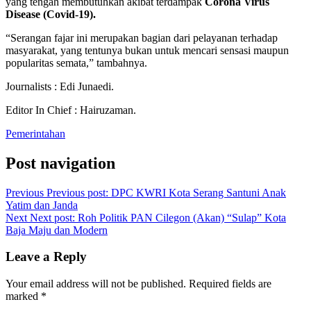
yang tengah membutuhkan akibat terdampak
Corona Virus
Disease (Covid-19).
“Serangan fajar ini merupakan bagian dari pelayanan terhadap
masyarakat, yang tentunya bukan untuk mencari sensasi maupun
popularitas semata,” tambahnya.
Journalists : Edi Junaedi.
Editor In Chief : Hairuzaman.
Pemerintahan
Post navigation
Previous
Previous post:
DPC KWRI Kota Serang Santuni Anak
Yatim dan Janda
Next
Next post:
Roh Politik PAN Cilegon (Akan) “Sulap” Kota
Baja Maju dan Modern
Leave a Reply
Your email address will not be published.
Required fields are
marked
*