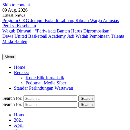
Skip to content
09 Aug, 2026
Latest News
Program CKG Jemput Bola di Labuan, Ribuan Warga Antusias
Periksa Kesehatan
Wagub Dimyati : “Pariwisata Banten Harus Dipromosikan”
Dewa United Basketball Academy Jadi Wadah Pembinaan Talenta
Muda Banten
Menu
Home
Redaksi
Kode Etik Jurnalistik
Pedoman Media Siber
Standar Perlindungan Wartawan
Search for:
Search for:
Home
2021
April