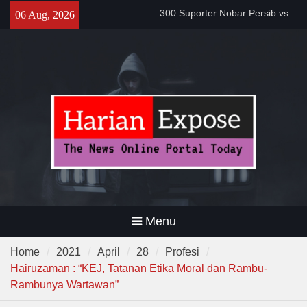
Skip
Proyek Jalan Batubantar –
06 Aug, 2026
to
Banjar Rp6,8 Miliar Disorot,
content
Pelaksana Diduga Abaikan K3
Da’i Indonesia Akan Dikirim
MUI ke Al-Azhar dan Madinah
Lewat Program PWD 2026
300 Suporter Nobar Persib vs
Persija di Pamarayan, Polisi
Apresiasi Kedewasaan
Bobotoh dan Jack Mania —
Menu
Home
2021
April
28
Profesi
Hairuzaman : “KEJ, Tatanan Etika Moral dan Rambu-
Rambunya Wartawan”