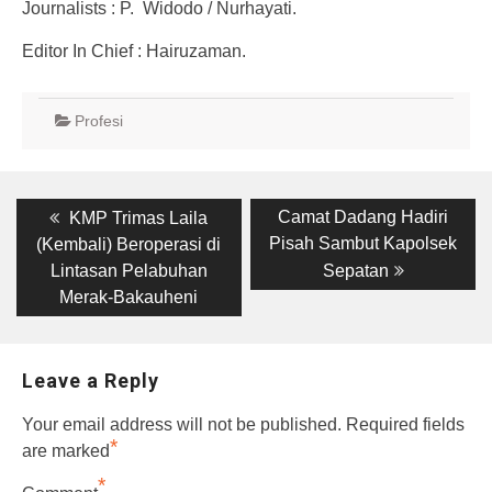
Journalists : P. Widodo / Nurhayati.
Editor In Chief : Hairuzaman.
Profesi
Post
Previous
Next
Camat Dadang Hadiri
KMP Trimas Laila
post:
post:
navigation
Pisah Sambut Kapolsek
(Kembali) Beroperasi di
Lintasan Pelabuhan
Sepatan
Merak-Bakauheni
Leave a Reply
Your email address will not be published.
Required fields
*
are marked
*