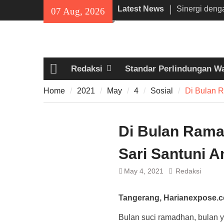
Skip
Latest News
Sinergi deng
07 Aug, 2026
to
Pemkot Cileg
content
Keuangan D
Pemprov Ban
Irigasi Bers
Redaksi
Standar Perlindungan W
Da’i Indones
Home
Al-Azhar da
Home
2021
May
4
Sosial
Di Bulan 
Program PW
Di Bulan Ram
Sari Santuni A
May 4, 2021
Redaksi
Tangerang, Harianexpose.
Bulan suci ramadhan, bulan 