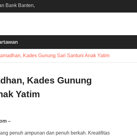
an Bank Banten,
on Dorong Efisiensi
aerah
ten Dukung Gerakan
ih Kementerian PU
artawan
ia Akan Dikirim MUI ke
n Madinah Lewat
Ramadhan, Kades Gunung Sari Santuni Anak Yatim
D 2026
adhan, Kades Gunung
nak Yatim
com –
yang penuh ampunan dan penuh berkah. Kreatifitas