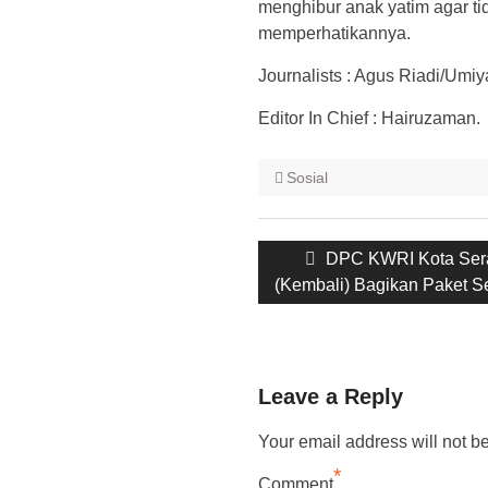
menghibur anak yatim agar tid
memperhatikannya.
Journalists : Agus Riadi/Umiya
Editor In Chief : Hairuzaman.
Sosial
Post
Previous
DPC KWRI Kota Ser
navigation
post:
(Kembali) Bagikan Paket 
Leave a Reply
Your email address will not b
*
Comment