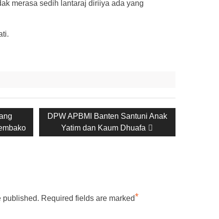
ak merasa sedih lantaraj diriiya ada yang
ti.
Next
ang
DPW APBMI Banten Santuni Anak
post:
Sembako
Yatim dan Kaum Dhuafa
*
e published.
Required fields are marked