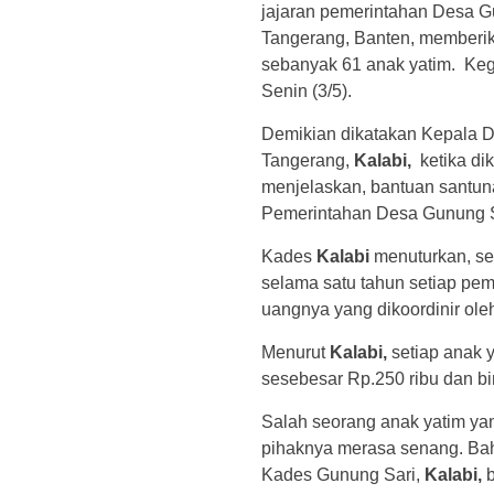
jajaran pemerintahan Desa 
Tangerang, Banten, memberik
sebanyak 61 anak yatim. Kegi
Senin (3/5).
Demikian dikatakan Kepala 
Tangerang,
Kalabi,
ketika dik
menjelaskan, bantuan santuna
Pemerintahan Desa Gunung Sa
Kades
Kalabi
menuturkan, se
selama satu tahun setiap pe
uangnya yang dikoordinir ol
Menurut
Kalabi,
setiap anak 
sesebesar Rp.250 ribu dan bin
Salah seorang anak yatim ya
pihaknya merasa senang. Bahk
Kades Gunung Sari,
Kalabi,
b