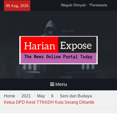
Wagub Dimyati : “Pariwisata
Skip
09 Aug, 2026
Banten Harus Dipromosikan”
to
Dewa United Basketball
content
Academy Jadi Wadah
Pembinaan Talenta Muda
Banten
Program CKG Jemput Bola di
Labuan, Ribuan Warga
Antusias Periksa Kesehatan
Menu
Home
2021
May
6
Seni dan Budaya
Ketua DPD Kesti TTKKDH Kota Serang Dillantik