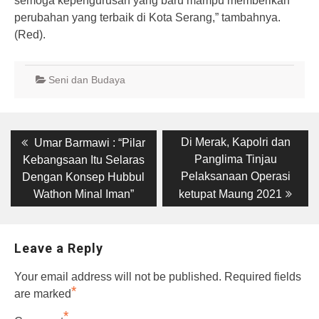
semoga kepengurusan yang baru mampu memberikan
perubahan yang terbaik di Kota Serang,” tambahnya.
(Red).
Seni dan Budaya
Post
Previous
Next
Di Merak, Kapolri dan
Umar Barmawi : “Pilar
post:
post:
navigation
Panglima Tinjau
Kebangsaan Itu Selaras
Pelaksanaan Operasi
Dengan Konsep Hubbul
Wathon Minal Iman”
ketupat Maung 2021
Leave a Reply
Your email address will not be published.
Required fields
*
are marked
*