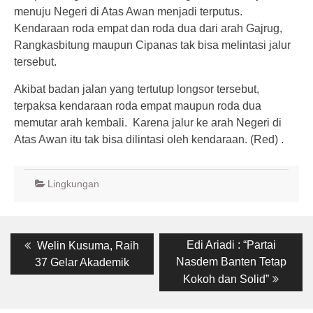
menuju Negeri di Atas Awan menjadi terputus.
Kendaraan roda empat dan roda dua dari arah Gajrug,
Rangkasbitung maupun Cipanas tak bisa melintasi jalur
tersebut.
Akibat badan jalan yang tertutup longsor tersebut,
terpaksa kendaraan roda empat maupun roda dua
memutar arah kembali. Karena jalur ke arah Negeri di
Atas Awan itu tak bisa dilintasi oleh kendaraan. (Red) .
Lingkungan
Post
Previous
Next
Edi Ariadi : “Partai
Welin Kusuma, Raih
post:
post:
navigation
Nasdem Banten Tetap
37 Gelar Akademik
Kokoh dan Solid”