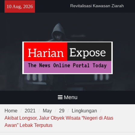
Skip
Syekh Asnawi Caringin Untuk
10 Aug, 2026
Kemanfaatan Masyarakat dan
to
Menjaga Nilai Sejarah
content
Program CKG Jemput Bola di
Labuan, Ribuan Warga
Antusias Periksa Kesehatan
Program DPWKEL Kelurahan
Bagendung 2026 Capai 76
Persen
Menu
Home
2021
May
29
Lingkungan
Akibat Longsor, Jalur Obyek Wisata “Negeri di Atas
Awan” Lebak Terputus