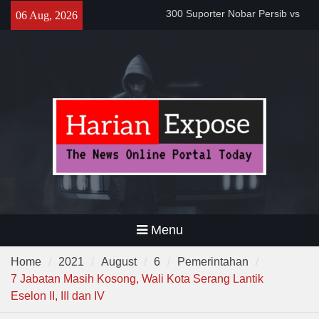
Skip
300 Suporter Nobar Persib vs
06 Aug, 2026
Persija di Pamarayan, Polisi
to
Apresiasi Kedewasaan
content
Bobotoh dan Jack Mania —
Proyek Jalan Batubantar –
Banjar Rp6,8 Miliar Disorot,
Pelaksana Diduga Abaikan K3
Da’i Indonesia Akan Dikirim
MUI ke Al-Azhar dan Madinah
Lewat Program PWD 2026
Menu
Home
2021
August
6
Pemerintahan
7 Jabatan Masih Kosong, Wali Kota Serang Lantik
Eselon II, III dan IV