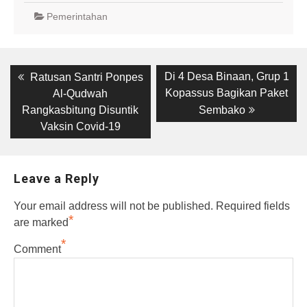
Pemerintahan
Post
Previous
Next
Di 4 Desa Binaan, Grup 1
Ratusan Santri Ponpes
post:
post:
navigation
Kopassus Bagikan Paket
Al-Qudwah
Rangkasbitung Disuntik
Sembako
Vaksin Covid-19
Leave a Reply
Your email address will not be published.
Required fields
*
are marked
*
Comment