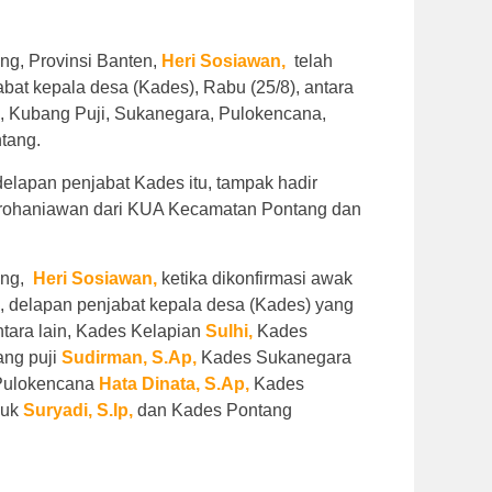
g, Provinsi Banten,
Heri
Sosiawan,
telah
bat kepala desa (Kades), Rabu (25/8), antara
n, Kubang Puji, Sukanegara, Pulokencana,
tang.
delapan penjabat Kades itu, tampak hadir
 rohaniawan dari KUA Kecamatan Pontang dan
ang,
Heri Sosiawan,
ketika dikonfirmasi awak
, delapan penjabat kepala desa (Kades) yang
ntara lain, Kades Kelapian
Sulhi,
Kades
ng puji
Sudirman,
S.Ap,
Kades Sukanegara
Pulokencana
Hata Dinata,
S.Ap,
Kades
duk
Suryadi,
S.Ip,
dan Kades Pontang