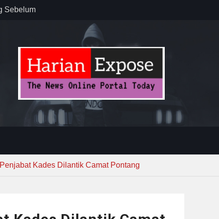
ug Sebelum
 : “Dari
gga Gerakkan
”
n dan
ebayoran
t Tuntas
Penjabat Kades Dilantik Camat Pontang