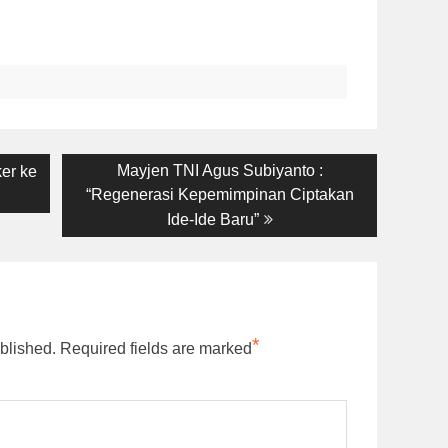
Next
Mayjen TNI Agus Subiyanto :
er ke
post:
“Regenerasi Kepemimpinan Ciptakan
Ide-Ide Baru”
*
blished.
Required fields are marked