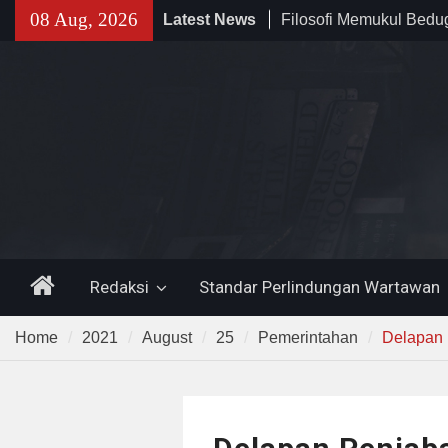
Skip
08 Aug, 2026
Latest News
Filosofi Memukul Bed
to
Sholat Jum’at
content
141 Tahun Stasiun Slawi
Angkut Hasil Bumi hin
Kehidupan Masyarakat
Temuan 995 Airsoft Gu
Narkoba di Sekolah K
Lama, DPR Minta Diusu
Home
Redaksi
Standar Perlindungan Wartawan
Home
2021
August
25
Pemerintahan
Delapan 