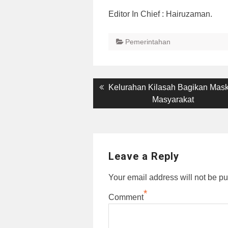
Editor In Chief : Hairuzaman.
Pemerintahan
Post
Previous
Kelurahan Kilasah Bagikan Mask
post:
Masyarakat
navigation
Leave a Reply
Your email address will not be pu
*
Comment