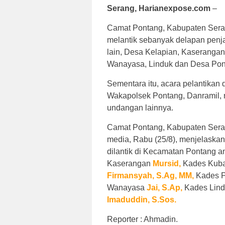
Serang, Harianexpose.com
–
Camat Pontang, Kabupaten Seran
melantik sebanyak delapan penja
lain, Desa Kelapian, Kaseranga
Wanayasa, Linduk dan Desa Pon
Sementara itu, acara pelantikan 
Wakapolsek Pontang, Danramil,
undangan lainnya.
Camat Pontang, Kabupaten Ser
media, Rabu (25/8), menjelaskan
dilantik di Kecamatan Pontang a
Kaserangan
Mursid,
Kades Kuba
Firmansyah,
S.Ag, MM,
Kades 
Wanayasa
Jai,
S.Ap,
Kades Lin
Imaduddin,
S.Sos.
Reporter : Ahmadin.